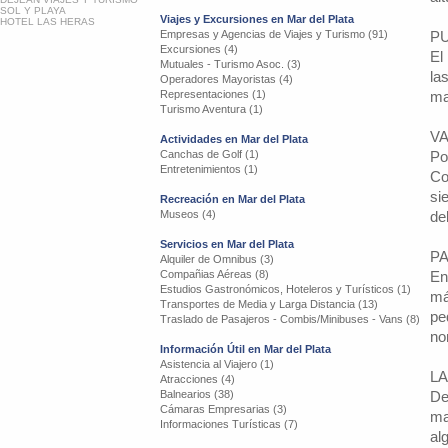
SOL Y PLAYA
Viajes y Excursiones en Mar del Plata
HOTEL LAS HERAS
Empresas y Agencias de Viajes y Turismo (91)
P
Excursiones (4)
El
Mutuales - Turismo Asoc. (3)
la
Operadores Mayoristas (4)
Representaciones (1)
ma
Turismo Aventura (1)
V
Actividades en Mar del Plata
Canchas de Golf (1)
Po
Entretenimientos (1)
Co
si
Recreación en Mar del Plata
Museos (4)
de
Servicios en Mar del Plata
P
Alquiler de Omnibus (3)
Compañias Aéreas (8)
En
Estudios Gastronómicos, Hoteleros y Turísticos (1)
má
Transportes de Media y Larga Distancia (13)
pe
Traslado de Pasajeros - Combis/Minibuses - Vans (8)
no
Información Útil en Mar del Plata
Asistencia al Viajero (1)
LA
Atracciones (4)
Balnearios (38)
De
Cámaras Empresarias (3)
ma
Informaciones Turísticas (7)
al