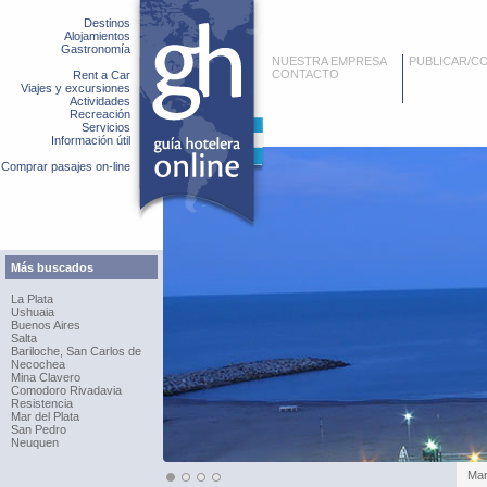
Destinos
Alojamientos
Gastronomía
NUESTRA EMPRESA
PUBLICAR/C
CONTACTO
Rent a Car
Viajes y excursiones
Actividades
Recreación
Servicios
Información útil
Comprar pasajes on-line
Más buscados
La Plata
Ushuaia
Buenos Aires
Salta
Bariloche, San Carlos de
Necochea
Mina Clavero
Comodoro Rivadavia
Resistencia
Mar del Plata
San Pedro
Neuquen
Mar