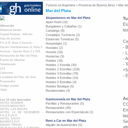
Turismo en
Argentina
>
Provincia de Buenos Aires
>
Mar del
Mar del Plata
Alojamientos en Mar del Plata
Tu
Apart Hotel (10)
Es
Ubicación
Bungalows y Cabañas (1)
te
Distancia desde:
Campings (8)
Capital Federal : 404 km
Complejos Turísticos (2)
Vias de acceso:
Estancias Turisticas (5)
Ce
F.C.G.R. Ruta 2 Autovía -
Hospedajes (1)
- 
Opción Interbalnearia 11 Ruta 2
Hostales (2)
Autovía - Opción Ruta 3 y 226
Hostels (16)
- 
Aeropuerto de Mar del Plata
Hosterías (5)
- 
Puerto de Ultramar
Hoteles (18)
- 
Telediscado:
Hoteles 1 Estrella (30)
223
Hoteles 2 Estrellas (118)
+5
Cabecera:
Hoteles 3 Estrellas (78)
- 
Localidad del Pdo. de Gral.
Hoteles 4 Estrellas (10)
Pueyrredón
Hoteles 5 Estrellas (4)
Código postal:
Hoteles Boutique (5)
7600
Residenciales (4)
Ac
Gastronomía en Mar del Plata
Los 10 más buscados
HOTEL ROSMAR
Parrillas y Restaurantes (5)
C
COSTA MOGOTES
Restaurantes (45)
HOTEL LAS ROCAS
En
Restaurantes con Espectáculo (1)
HOTEL 13 DE DICIEMBRE -
las
F.A.S.P.yG.P.
HOTEL SAVOY
Rent a Car en Mar del Plata
Se
BIARRITZ EVT
INDIGO TRAVEL
Alquiler de Automóviles (5)
al
DEJEAN VIAJES Y TURISMO