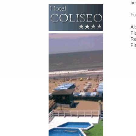
bo
Fu
Al
Pl
Re
Pl