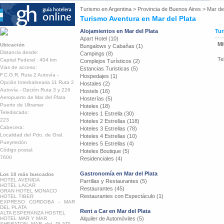
Turismo en
Argentina
>
Provincia de Buenos Aires
>
Mar del
Turismo Aventura en Mar del Plata
Alojamientos en Mar del Plata
Tur
Apart Hotel (10)
M
Ubicación
Bungalows y Cabañas (1)
Distancia desde:
Campings (8)
Te
Capital Federal : 404 km
Complejos Turísticos (2)
Vias de acceso:
Estancias Turisticas (5)
F.C.G.R. Ruta 2 Autovía -
Hospedajes (1)
Opción Interbalnearia 11 Ruta 2
Hostales (2)
Autovía - Opción Ruta 3 y 226
Hostels (16)
Aeropuerto de Mar del Plata
Hosterías (5)
Puerto de Ultramar
Hoteles (18)
Telediscado:
Hoteles 1 Estrella (30)
223
Hoteles 2 Estrellas (118)
Cabecera:
Hoteles 3 Estrellas (78)
Localidad del Pdo. de Gral.
Hoteles 4 Estrellas (10)
Pueyrredón
Hoteles 5 Estrellas (4)
Código postal:
Hoteles Boutique (5)
7600
Residenciales (4)
Gastronomía en Mar del Plata
Los 10 más buscados
HOTEL AVENIDA
Parrillas y Restaurantes (5)
HOTEL LACAR
Restaurantes (45)
GRAN HOTEL MONACO
Restaurantes con Espectáculo (1)
HOTEL TIBER
EXPRESO CORDOBA - MAR
DEL PLATA
Rent a Car en Mar del Plata
ALTA ESPERANZA HOSTEL
HOTEL MAR Y MAR
Alquiler de Automóviles (5)
SHERATON MAR del PLATA -