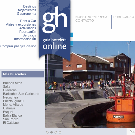
Destinos
Alojamientos
Gastronomía
NUESTRA EMPRESA
PUBLICAR/C
CONTACTO
Rent a Car
Viajes y excursiones
Actividades
Recreación
Servicios
Información útil
Comprar pasajes on-line
Más buscados
Buenos Aires
Salta
Olavarria
Bariloche, San Carlos de
Necochea
Puerto Iguazu
Merlo, Villa de
Ushuaia
Esquel
Bahia Blanca
San Pedro
El Calafate
Pue