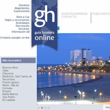
Destinos
Alojamientos
Gastronomía
NUESTRA EMPRESA
PUBLICAR/C
CONTACTO
Rent a Car
Viajes y excursiones
Actividades
Recreación
Servicios
Información útil
Comprar pasajes on-line
Más buscados
Buenos Aires
Salta
Olavarria
Bariloche, San Carlos de
Necochea
Puerto Iguazu
Merlo, Villa de
Ushuaia
Esquel
Bahia Blanca
San Pedro
El Calafate
Pue