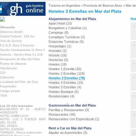
Turismo en
Argentina
>
Provincia de Buenos Aires
>
Mar del
Hoteles 3 Estrellas en Mar del Plata
Alojamientos en Mar del Plata
Hot
Apart Hotel (10)
Ubicación
Bungalows y Cabañas (1)
Distancia desde:
Campings (8)
Capital Federal : 404 km
Complejos Turísticos (2)
Vias de acceso:
Estancias Turisticas (5)
F.C.G.R. Ruta 2 Autovía -
Hospedajes (1)
Opción Interbalnearia 11 Ruta 2
Hostales (2)
Autovía - Opción Ruta 3 y 226
Hostels (16)
Aeropuerto de Mar del Plata
Hosterías (5)
Puerto de Ultramar
Hoteles (18)
Telediscado:
Hoteles 1 Estrella (30)
223
Hoteles 2 Estrellas (118)
Cabecera:
Hoteles 3 Estrellas (78)
Localidad del Pdo. de Gral.
Hoteles 4 Estrellas (10)
Pueyrredón
Hoteles 5 Estrellas (4)
Código postal:
Hoteles Boutique (5)
7600
Residenciales (4)
Gastronomía en Mar del Plata
Los 10 más buscados
BALNEARIO Nº 24 - NUEVO
Parrillas y Restaurantes (5)
HORIZONTE
Restaurantes (45)
HOTEL EMBELECO
Restaurantes con Espectáculo (1)
HOTEL LUZ y FUERZA MAR
DEL PLATA
DEL PASEO
Rent a Car en Mar del Plata
HOTEL ESPAÑA
TURIMAR - Pesca embarcado
Alquiler de Automóviles (5)
RENATTA Restaurant