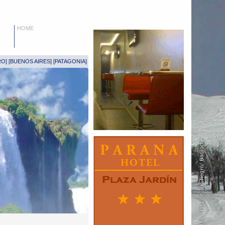
HOME
RO
] [
BUENOS AIRES
] [
PATAGONIA
]