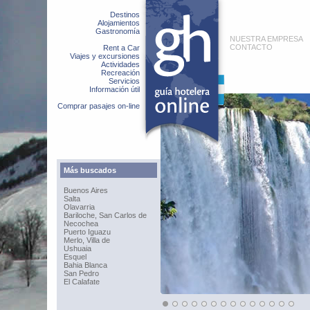
Destinos
Alojamientos
Gastronomía
NUESTRA EMPRESA
CONTACTO
Rent a Car
Viajes y excursiones
Actividades
Recreación
Servicios
Información útil
Comprar pasajes on-line
Más buscados
Buenos Aires
Salta
Olavarria
Bariloche, San Carlos de
Necochea
Puerto Iguazu
Merlo, Villa de
Ushuaia
Esquel
Bahia Blanca
San Pedro
El Calafate