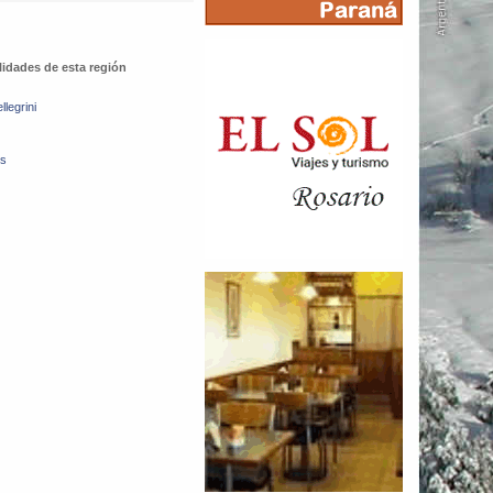
lidades de esta región
llegrini
es