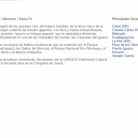
|
Misiones
|
Santa Fe
Principales loca
región de los grandes ríos, del trópico húmedo, de la tierra roja y de la
Colon (ER)
virgen cubierta de árboles gigantes, con flora y fauna extraordinarias.
Colonia Carlos Pe
grandes -Iguazú en lengua guaraní- que la naturaleza desborda
Eldorado
itosamente en una de las maravillas del mundo: las Cataratas del Iguazú.
Gualeguaychu
La Paz (ER)
n escenario de belleza exuberante que se extiende por el Parque
Paso de los Libr
al Iguazú, los Saltos del Moconá, el Parque Nacional Río Pilcomayo, el
Puerto Iguazu
 Iberá o la llanura chaqueña.
Rosario
Venado Tuerto
nas jesuíticas misioneras, declaradas por la UNESCO Patrimonio Cultural
e la fecunda obra de la Compañía de Jesús.