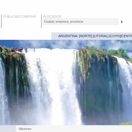
PUBLICAR/COMPRAR
BUSCADOR
ARGENTINA: [
NORTE
] [
LITORAL
] [
CUYO
][
CENT
Misiones