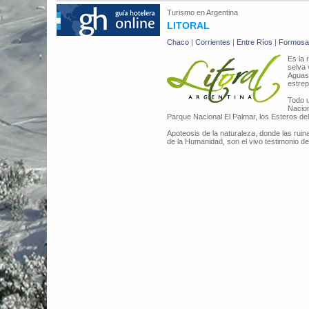
Turismo en
Argentina
LITORAL
Chaco
|
Corrientes
|
Entre Ríos
|
Formosa
Es la 
selva 
Aguas 
estrep
Todo u
Nacion
Parque Nacional El Palmar, los Esteros del
Apoteosis de la naturaleza, donde las rui
de la Humanidad, son el vivo testimonio d