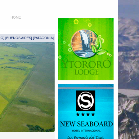
HOME
RO
] [
BUENOS AIRES
] [
PATAGONIA
]