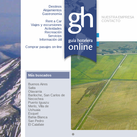
Destinos
Alojamientos
Gastronomía
NUESTRA EMPRESA
CONTACTO
Rent a Car
Viajes y excursiones
Actividades
Recreación
Servicios
Información útil
Comprar pasajes on-line
Más buscados
Buenos Aires
Salta
Olavarria
Bariloche, San Carlos de
Necochea
Puerto Iguazu
Merlo, Villa de
Ushuaia
Esquel
Bahia Blanca
San Pedro
El Calafate