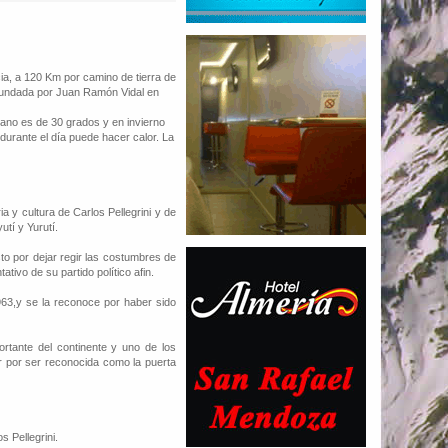
cia, a 120 Km por camino de tierra de
 fundada por Juan Ramón Vidal en
rano es de 30 grados y en invierno
urante el día puede hacer calor. La
a y cultura de Carlos Pellegrini y de
tí y Yurutí.
sto por dejar regir las costumbres de
ativo de su partido político afin.
963,y se la reconoce por haber sido
rtante del continente y uno de los
lor por ser reconocida como la puerta
s Pellegrini.