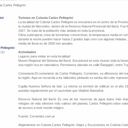
ia Carlos Pellegrini
ini
Turismo en Colonia Carlos Pellegrini
La localidad de Colonia Carlos Pellegrini se encuentra en el centro de la Provin
la ciudad de Mercedes, dentro de la Reserva Natural Provincial del Iberá. Fue
1927. Se trata de la población más aislada en toda la provincia.
Clima subtropical, zona de tormentas convectivas, la temperatura media en ve
durante la noche pueden hacer hasta 2 grados bajo cero con algunas heladas, d
media de lluvia es de 2000 mm anuales.
Pellegrini
 (1)
Actividades
Lugares para visitar en esta localidad:
Museo Regional del Sistema del Iberá: Encontrará en este museo toda la histori
una región rica en naturaleza. Permanece ubicado en calle Ñangapirí, entre Tuyu
Cementerio:El cementerio de Carlos Pellegrini, Corrientes, se diferencia del re
la región. Aqui se recuerda a los fallecidos pintando su tumba del color represent
Capilla Nuestra Señora de Itatí: La misma se terminó de edificar en el año 1
asistida regularmente por el sacerdote que Vladimir Atamañuk.
Reserva Natural del Iberá: Es una de las reservas de agua dulce más impo
refugios de vida silvestre más valioso del planeta. Carlos Pellegrini cobra va
de acceso a este mundo mágico.
Fuente: Corrientes.com.ar
Alojamientos en Colonia Carlos Pellegrini. Viajes y Excursiones en Colonia Carlo