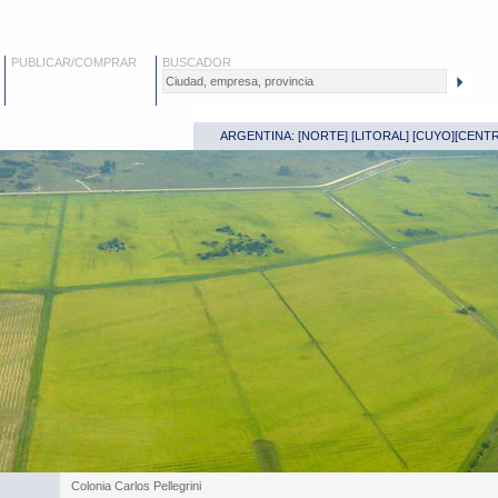
PUBLICAR/COMPRAR
BUSCADOR
ARGENTINA: [
NORTE
] [
LITORAL
] [
CUYO
][
CENT
Colonia Carlos Pellegrini