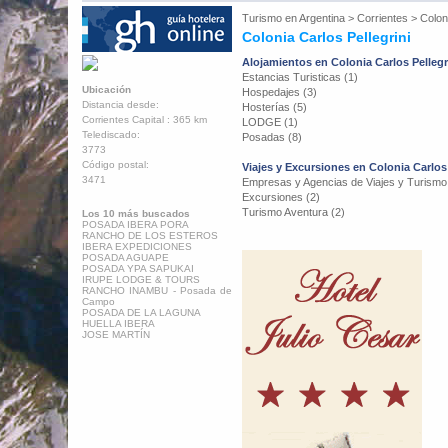
Turismo en
Argentina
>
Corrientes
>
Colon
Colonia Carlos Pellegrini
Alojamientos en Colonia Carlos Pellegr
Estancias Turisticas (1)
Ubicación
Hospedajes (3)
Distancia desde:
Hosterías (5)
Corrientes Capital : 365 km
LODGE (1)
Telediscado:
Posadas (8)
3773
Código postal:
Viajes y Excursiones en Colonia Carlos 
3471
Empresas y Agencias de Viajes y Turismo
Excursiones (2)
Turismo Aventura (2)
Los 10 más buscados
POSADA IBERA PORA
RANCHO DE LOS ESTEROS
IBERA EXPEDICIONES
POSADA AGUAPE
POSADA YPA SAPUKAI
IRUPE LODGE & TOURS
RANCHO INAMBU - Posada de
Campo
POSADA DE LA LAGUNA
HUELLA IBERA
JOSE MARTÍN