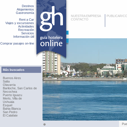
Destinos
Alojamientos
Gastronomía
NUESTRA EMPRESA
PUBLICAR/C
CONTACTO
Rent a Car
Viajes y excursiones
Actividades
Recreación
Servicios
Información útil
Comprar pasajes on-line
Más buscados
Buenos Aires
Salta
Olavarria
Bariloche, San Carlos de
Necochea
Puerto Iguazu
Merlo, Villa de
Ushuaia
Esquel
Bahia Blanca
San Pedro
El Calafate
Pue