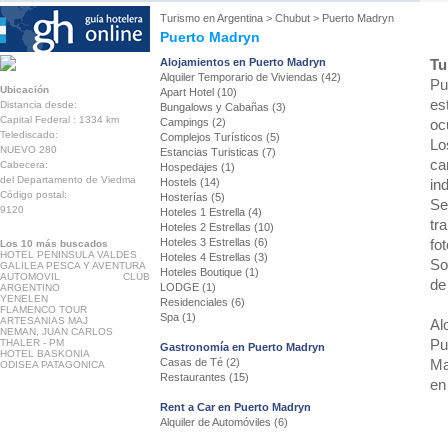
Turismo en
Argentina
>
Chubut
>
Puerto Madryn
Puerto Madryn
Alojamientos en Puerto Madryn
Tu
Alquiler Temporario de Viviendas (42)
Pu
Ubicación
Apart Hotel (10)
es
Distancia desde:
Bungalows y Cabañas (3)
Capital Federal : 1334 km
Campings (2)
oc
Telediscado:
Complejos Turísticos (5)
Lo
NUEVO 280
Estancias Turisticas (7)
ca
Cabecera:
Hospedajes (1)
del Departamento de Viedma
Hostels (14)
in
Código postal:
Hosterías (5)
Se
9120
Hoteles 1 Estrella (4)
tr
Hoteles 2 Estrellas (10)
Hoteles 3 Estrellas (6)
fo
Los 10 más buscados
HOTEL PENINSULA VALDES
Hoteles 4 Estrellas (3)
So
GALILEA PESCA Y AVENTURA
Hoteles Boutique (1)
AUTOMOVIL CLUB
de
LODGE (1)
ARGENTINO
YENELEN
Residenciales (6)
FLAMENCO TOUR
Spa (1)
ARTESANIAS MAJ
Al
NEMAN, JUAN CARLOS
Pu
THALER - PM
Gastronomía en Puerto Madryn
HOTEL BASKONIA
Casas de Té (2)
Ma
ODISEA PATAGONICA
Restaurantes (15)
en
Rent a Car en Puerto Madryn
Alquiler de Automóviles (6)