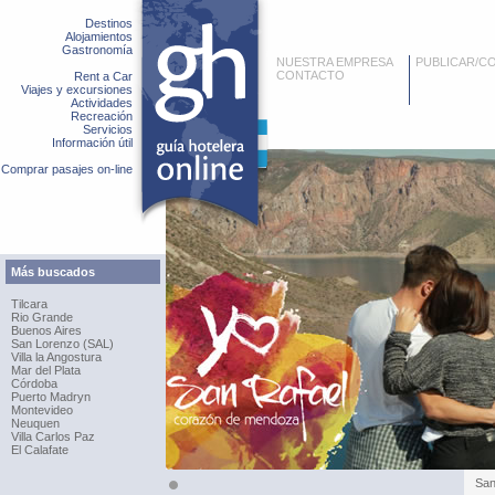
Destinos
Alojamientos
Gastronomía
NUESTRA EMPRESA
PUBLICAR/C
CONTACTO
Rent a Car
Viajes y excursiones
Actividades
Recreación
Servicios
Información útil
Comprar pasajes on-line
Más buscados
Tilcara
Rio Grande
Buenos Aires
San Lorenzo (SAL)
Villa la Angostura
Mar del Plata
Córdoba
Puerto Madryn
Montevideo
Neuquen
Villa Carlos Paz
El Calafate
San