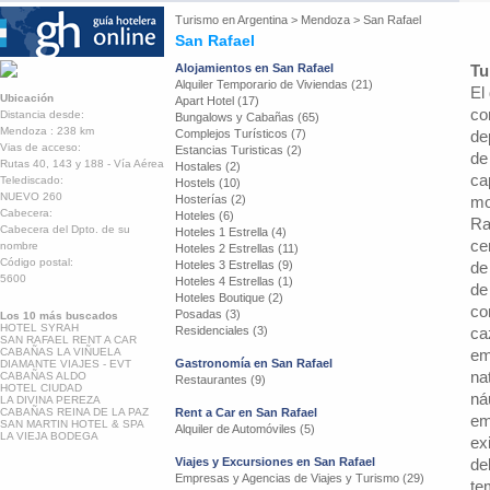
Turismo en
Argentina
>
Mendoza
>
San Rafael
San Rafael
Alojamientos en San Rafael
Tu
Alquiler Temporario de Viviendas (21)
El
Ubicación
Apart Hotel (17)
co
Distancia desde:
Bungalows y Cabañas (65)
Mendoza : 238 km
Complejos Turísticos (7)
de
Vias de acceso:
Estancias Turisticas (2)
de
Rutas 40, 143 y 188 - Vía Aérea
Hostales (2)
ca
Telediscado:
Hostels (10)
NUEVO 260
Hosterías (2)
mo
Cabecera:
Hoteles (6)
Ra
Cabecera del Dpto. de su
Hoteles 1 Estrella (4)
ce
nombre
Hoteles 2 Estrellas (11)
Código postal:
Hoteles 3 Estrellas (9)
de
5600
Hoteles 4 Estrellas (1)
de
Hoteles Boutique (2)
co
Posadas (3)
Los 10 más buscados
HOTEL SYRAH
Residenciales (3)
ca
SAN RAFAEL RENT A CAR
CABAÑAS LA VIÑUELA
em
Gastronomía en San Rafael
DIAMANTE VIAJES - EVT
na
CABAÑAS ALDO
Restaurantes (9)
HOTEL CIUDAD
ná
LA DIVINA PEREZA
CABAÑAS REINA DE LA PAZ
Rent a Car en San Rafael
em
SAN MARTIN HOTEL & SPA
Alquiler de Automóviles (5)
LA VIEJA BODEGA
ex
Viajes y Excursiones en San Rafael
de
Empresas y Agencias de Viajes y Turismo (29)
te