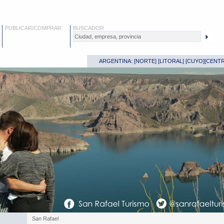
PUBLICAR/COMPRAR
BUSCADOR
ARGENTINA: [
NORTE
] [
LITORAL
] [
CUYO
][
CENT
San Rafael