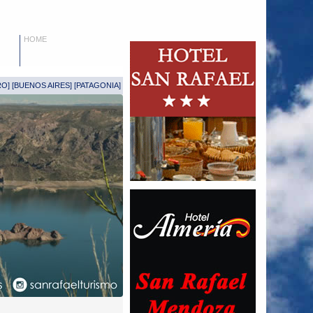
HOME
RO
] [
BUENOS AIRES
] [
PATAGONIA
]