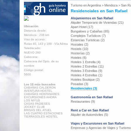
Turismo en
Argentina
>
Mendoza
>
San Ra
Residenciales en San Rafael
Alojamientos en San Rafael
Alquiler Temporario de Viviendas (21)
Ubicación
Apart Hotel (17)
Distancia desde:
Bungalows y Cabañas (65)
Mendoza : 238 km
Complejos Turísticos (7)
Vias de acceso:
Estancias Turisticas (2)
Rutas 40, 143 y 188 - Vía Aérea
Hostales (2)
Telediscado:
Hostels (10)
NUEVO 260
Hosterías (2)
Cabecera:
Hoteles (6)
Cabecera del Dpto. de su
Hoteles 1 Estrella (4)
nombre
Hoteles 2 Estrellas (11)
Código postal:
Hoteles 3 Estrellas (9)
5600
Hoteles 4 Estrellas (1)
Hoteles Boutique (2)
Posadas (3)
Los 10 más buscados
CABAÑAS CALDERON
Residenciales (3)
AVENTURA HOSTEL
CABAÑAS HONTANARES
Gastronomía en San Rafael
EXCURSIONES AHORA
LOS NIYUS
Restaurantes (9)
CASAS PADIESES
JOCKEY CLUB
BRISAS DEL ATUEL
Rent a Car en San Rafael
LAS CUATRO ESTACIONES
Alquiler de Automóviles (5)
TIERRASOLES HOSTEL
Viajes y Excursiones en San Rafael
Empresas y Agencias de Viajes y Turismo