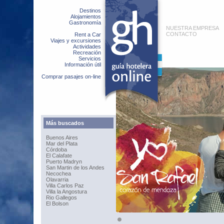
Destinos
Alojamientos
Gastronomía
NUESTRA EMPRESA
CONTACTO
Rent a Car
Viajes y excursiones
Actividades
Recreación
Servicios
Información útil
Comprar pasajes on-line
Más buscados
Buenos Aires
Mar del Plata
Córdoba
El Calafate
Puerto Madryn
San Martin de los Andes
Necochea
Olavarria
Villa Carlos Paz
Villa la Angostura
Rio Gallegos
El Bolson