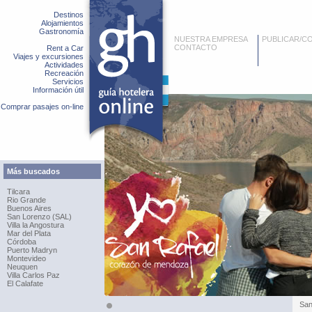
Destinos
Alojamientos
Gastronomía
NUESTRA EMPRESA
PUBLICAR/C
CONTACTO
Rent a Car
Viajes y excursiones
Actividades
Recreación
Servicios
Información útil
Comprar pasajes on-line
Más buscados
Tilcara
Rio Grande
Buenos Aires
San Lorenzo (SAL)
Villa la Angostura
Mar del Plata
Córdoba
Puerto Madryn
Montevideo
Neuquen
Villa Carlos Paz
El Calafate
San