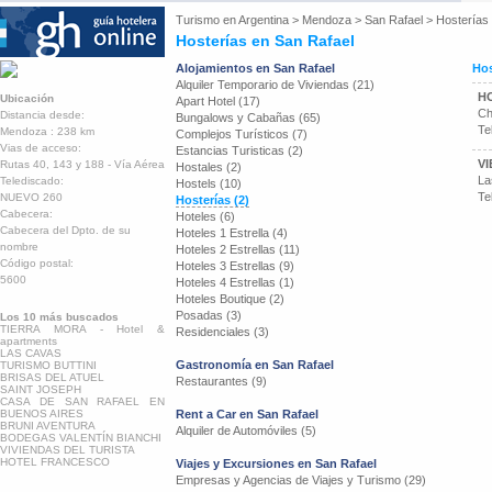
Turismo en
Argentina
>
Mendoza
>
San Rafael
>
Hosterías
Hosterías en San Rafael
Alojamientos en San Rafael
Hos
Alquiler Temporario de Viviendas (21)
H
Ubicación
Apart Hotel (17)
Ch
Distancia desde:
Bungalows y Cabañas (65)
Te
Mendoza : 238 km
Complejos Turísticos (7)
Vias de acceso:
Estancias Turisticas (2)
V
Rutas 40, 143 y 188 - Vía Aérea
Hostales (2)
La
Telediscado:
Hostels (10)
Te
NUEVO 260
Hosterías (2)
Cabecera:
Hoteles (6)
Cabecera del Dpto. de su
Hoteles 1 Estrella (4)
nombre
Hoteles 2 Estrellas (11)
Código postal:
Hoteles 3 Estrellas (9)
5600
Hoteles 4 Estrellas (1)
Hoteles Boutique (2)
Posadas (3)
Los 10 más buscados
TIERRA MORA - Hotel &
Residenciales (3)
apartments
LAS CAVAS
Gastronomía en San Rafael
TURISMO BUTTINI
BRISAS DEL ATUEL
Restaurantes (9)
SAINT JOSEPH
CASA DE SAN RAFAEL EN
BUENOS AIRES
Rent a Car en San Rafael
BRUNI AVENTURA
Alquiler de Automóviles (5)
BODEGAS VALENTÍN BIANCHI
VIVIENDAS DEL TURISTA
HOTEL FRANCESCO
Viajes y Excursiones en San Rafael
Empresas y Agencias de Viajes y Turismo (29)