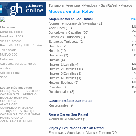
Turismo en
Argentina
>
Mendoza
>
San Rafael
>
Museos
Museos en San Rafael
Alojamientos en San Rafael
Mus
Alquiler Temporario de Viviendas (21)
M
Ubicación
Apart Hotel (17)
Av
Distancia desde:
Bungalows y Cabañas (65)
Te
Mendoza : 238 km
Complejos Turísticos (7)
Vias de acceso:
Estancias Turisticas (2)
C
Rutas 40, 143 y 188 - Vía Aérea
Hostales (2)
Ch
Telediscado:
Hostels (10)
Te
NUEVO 260
Hosterías (2)
Cabecera:
Hoteles (6)
Cabecera del Dpto. de su
M
Hoteles 1 Estrella (4)
nombre
Be
Hoteles 2 Estrellas (11)
Código postal:
Te
Hoteles 3 Estrellas (9)
5600
Hoteles 4 Estrellas (1)
M
Hoteles Boutique (2)
Is
Posadas (3)
Los 10 más buscados
RESIDENCIAL EL VIAJERO
Te
Residenciales (3)
CABAÑAS EL KAPRICHO
BODEGA HUENTATA
Gastronomía en San Rafael
SDG TRAVEL
ALAS HOTEL
Restaurantes (9)
COMPLEJO MI SUEÑO
TIERRASOLES HOSTEL
CABAÑAS ALTO CHAÑARAL
Rent a Car en San Rafael
HOTEL CIUDAD
Alquiler de Automóviles (5)
AVENTURA EXTREMO
Viajes y Excursiones en San Rafael
Empresas y Agencias de Viajes y Turismo (29)