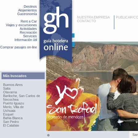
Destinos
Alojamientos
Gastronomía
NUESTRA EMPRESA
PUBLICAR/C
CONTACTO
Rent a Car
Viajes y excursiones
Actividades
Recreación
Servicios
Información útil
Comprar pasajes on-line
Más buscados
Buenos Aires
Salta
Olavarria
Bariloche, San Carlos de
Necochea
Puerto Iguazu
Merlo, Villa de
Ushuaia
Esquel
Bahia Blanca
San Pedro
El Calafate
San