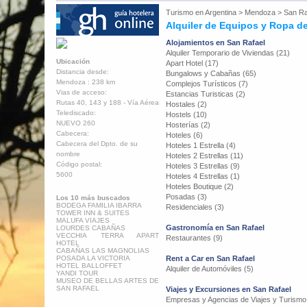
Turismo en
Argentina
>
Mendoza
>
San Ra
Alquiler de Equipos y Ropa d
Alojamientos en San Rafael
Alquiler Temporario de Viviendas (21)
Ubicación
Apart Hotel (17)
Distancia desde:
Bungalows y Cabañas (65)
Mendoza : 238 km
Complejos Turísticos (7)
Vias de acceso:
Estancias Turisticas (2)
Rutas 40, 143 y 188 - Vía Aérea
Hostales (2)
Telediscado:
Hostels (10)
NUEVO 260
Hosterías (2)
Cabecera:
Hoteles (6)
Cabecera del Dpto. de su
Hoteles 1 Estrella (4)
nombre
Hoteles 2 Estrellas (11)
Código postal:
Hoteles 3 Estrellas (9)
5600
Hoteles 4 Estrellas (1)
Hoteles Boutique (2)
Posadas (3)
Los 10 más buscados
BODEGA FAMILIA IBARRA
Residenciales (3)
TOWER INN & SUITES
MALUFA VIAJES
Gastronomía en San Rafael
LOURDES CABAÑAS
VECCHIA TERRA APART
Restaurantes (9)
HOTEL
CABAÑAS LAS MAGNOLIAS
POSADA LA VICTORIA
Rent a Car en San Rafael
HOTEL BALLOFFET
Alquiler de Automóviles (5)
YANDI TOUR
MUSEO DE BELLAS ARTES DE
SAN RAFAEL
Viajes y Excursiones en San Rafael
Empresas y Agencias de Viajes y Turismo