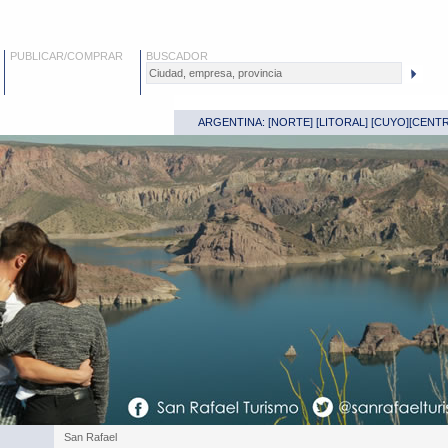
PUBLICAR/COMPRAR
BUSCADOR
ARGENTINA: [
NORTE
] [
LITORAL
] [
CUYO
][
CENT
San Rafael