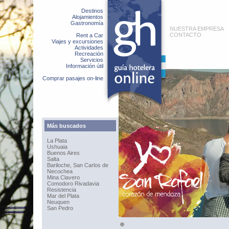
Destinos
Alojamientos
Gastronomía
NUESTRA EMPRESA
CONTACTO
Rent a Car
Viajes y excursiones
Actividades
Recreación
Servicios
Información útil
Comprar pasajes on-line
Más buscados
La Plata
Ushuaia
Buenos Aires
Salta
Bariloche, San Carlos de
Necochea
Mina Clavero
Comodoro Rivadavia
Resistencia
Mar del Plata
Neuquen
San Pedro