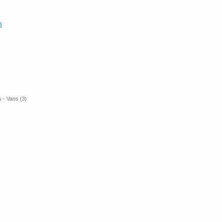
)
 - Vans (3)