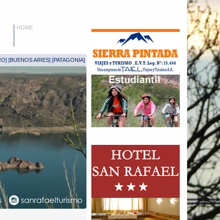
HOME
RO
] [
BUENOS AIRES
] [
PATAGONIA
]