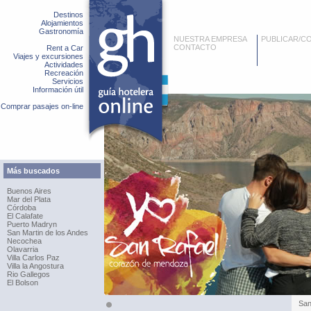
Destinos
Alojamientos
Gastronomía
NUESTRA EMPRESA
PUBLICAR/C
CONTACTO
Rent a Car
Viajes y excursiones
Actividades
Recreación
Servicios
Información útil
Comprar pasajes on-line
Más buscados
Buenos Aires
Mar del Plata
Córdoba
El Calafate
Puerto Madryn
San Martin de los Andes
Necochea
Olavarria
Villa Carlos Paz
Villa la Angostura
Rio Gallegos
El Bolson
San