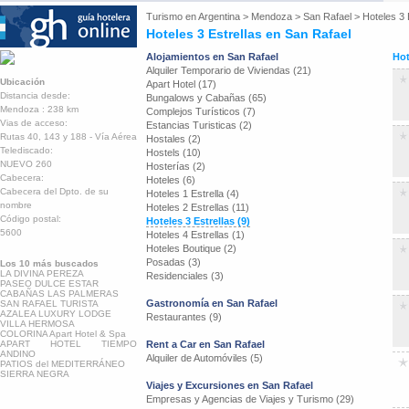
Turismo en
Argentina
>
Mendoza
>
San Rafael
>
Hoteles 3 
Hoteles 3 Estrellas en San Rafael
Alojamientos en San Rafael
Hot
Alquiler Temporario de Viviendas (21)
Ubicación
Apart Hotel (17)
Distancia desde:
Bungalows y Cabañas (65)
Mendoza : 238 km
Complejos Turísticos (7)
Vias de acceso:
Estancias Turisticas (2)
Rutas 40, 143 y 188 - Vía Aérea
Hostales (2)
Telediscado:
Hostels (10)
NUEVO 260
Hosterías (2)
Cabecera:
Hoteles (6)
Cabecera del Dpto. de su
Hoteles 1 Estrella (4)
nombre
Hoteles 2 Estrellas (11)
Código postal:
Hoteles 3 Estrellas (9)
5600
Hoteles 4 Estrellas (1)
Hoteles Boutique (2)
Posadas (3)
Los 10 más buscados
LA DIVINA PEREZA
Residenciales (3)
PASEO DULCE ESTAR
CABAÑAS LAS PALMERAS
Gastronomía en San Rafael
SAN RAFAEL TURISTA
AZALEA LUXURY LODGE
Restaurantes (9)
VILLA HERMOSA
COLORINA Apart Hotel & Spa
APART HOTEL TIEMPO
Rent a Car en San Rafael
ANDINO
Alquiler de Automóviles (5)
PATIOS del MEDITERRÁNEO
SIERRA NEGRA
Viajes y Excursiones en San Rafael
Empresas y Agencias de Viajes y Turismo (29)