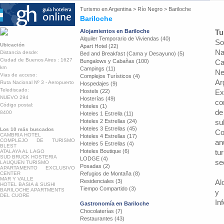
Turismo en
Argentina
>
Río Negro
>
Bariloche
Bariloche
Alojamientos en Bariloche
Tu
Alquiler Temporario de Viviendas (40)
So
Ubicación
Apart Hotel (22)
Na
Distancia desde:
Bed and Breakfast (Cama y Desayuno) (5)
Ciudad de Buenos Aires : 1627
Bungalows y Cabañas (100)
Ca
km
Campings (11)
Ne
Vias de acceso:
Complejos Turísticos (4)
Ar
Ruta Nacional Nº 3 - Aeropuerto
Hospedajes (9)
Telediscado:
Hostels (22)
Ex
NUEVO 294
Hosterías (49)
co
Código postal:
Hoteles (1)
de
8400
Hoteles 1 Estrella (11)
Hoteles 2 Estrellas (24)
su
Hoteles 3 Estrellas (45)
Los 10 más buscados
Co
CAMBRIA HOTEL
Hoteles 4 Estrellas (17)
COMPLEJO DE TURISMO
an
Hoteles 5 Estrellas (4)
BLEST
Hoteles Boutique (6)
tu
ATALAYA AL LAGO
SUD BRUCK HOSTERIA
LODGE (4)
se
LAUQUEN TURISMO
Posadas (2)
APARTAMENTO EXCLUSIVO
CENTER
Refugios de Montaña (8)
MAR Y VALLE
Residenciales (3)
Al
HOTEL BASIA & SUSHI
Tiempo Compartido (3)
BARILOCHE APARTMENTS
y 
DEL CUORE
In
Gastronomía en Bariloche
Chocolaterías (7)
Restaurantes (43)