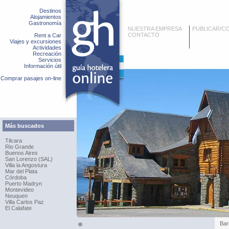
Destinos
Alojamientos
Gastronomía
NUESTRA EMPRESA
PUBLICAR/C
CONTACTO
Rent a Car
Viajes y excursiones
Actividades
Recreación
Servicios
Información útil
Comprar pasajes on-line
Más buscados
Tilcara
Rio Grande
Buenos Aires
San Lorenzo (SAL)
Villa la Angostura
Mar del Plata
Córdoba
Puerto Madryn
Montevideo
Neuquen
Villa Carlos Paz
El Calafate
Bar