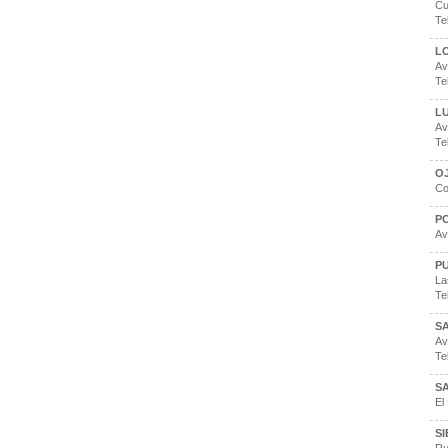
Cu
Te
L
Av
Te
L
Av
Te
O
Co
P
Av
P
La
Te
S
Av
Te
S
El
S