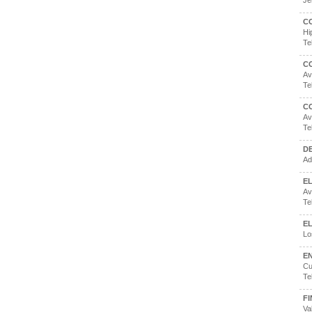
Je
C
Hi
Te
C
Av
Te
C
Av
Te
D
Ad
E
Av
Te
E
Lo
EN
Cu
Te
FI
Va