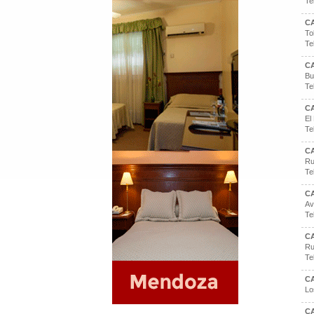
Te
C
To
Te
C
Bu
Te
C
El
Te
C
Ru
Te
C
Av
Te
C
Ru
Te
C
Lo
C