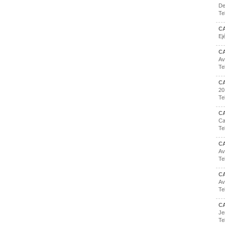
De
Te
C
Ej
C
Av
Te
C
20
Te
C
Ca
Te
C
Av
Te
C
Av
Te
C
Je
Te