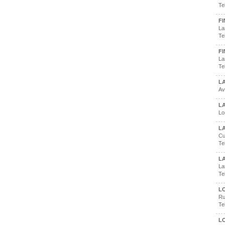
Te
F
La
Te
FI
La
Te
LA
Av
L
Lo
L
Cu
Te
LA
La
Te
L
Ru
Te
L