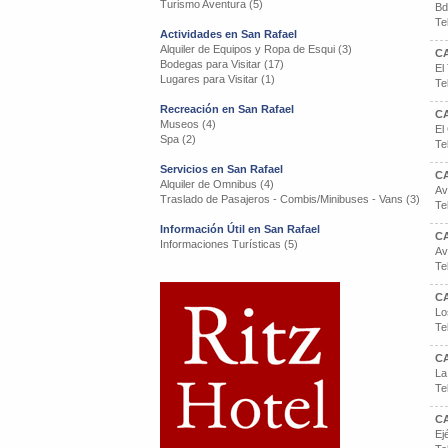
Turismo Aventura (5)
Bd
Te
Actividades en San Rafael
Alquiler de Equipos y Ropa de Esqui (3)
C
Bodegas para Visitar (17)
El
Lugares para Visitar (1)
Te
Recreación en San Rafael
C
Museos (4)
El
Spa (2)
Te
Servicios en San Rafael
C
Alquiler de Omnibus (4)
Av
Traslado de Pasajeros - Combis/Minibuses - Vans (3)
Te
Información Útil en San Rafael
C
Informaciones Turísticas (5)
Av
Te
C
Lo
Te
C
La
Te
C
Ej