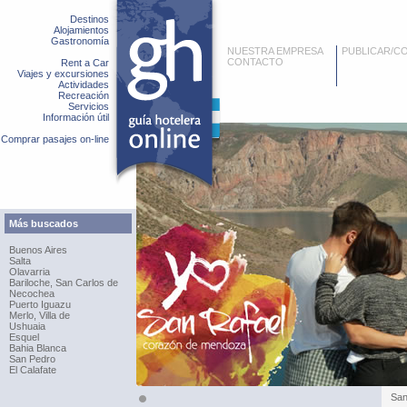
Destinos
Alojamientos
Gastronomía
NUESTRA EMPRESA
PUBLICAR/C
CONTACTO
Rent a Car
Viajes y excursiones
Actividades
Recreación
Servicios
Información útil
Comprar pasajes on-line
Más buscados
Buenos Aires
Salta
Olavarria
Bariloche, San Carlos de
Necochea
Puerto Iguazu
Merlo, Villa de
Ushuaia
Esquel
Bahia Blanca
San Pedro
El Calafate
San