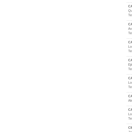
C
Qu
Te
C
Av
Te
C
Lo
Te
C
Ej
Te
C
Lo
Te
C
Al
C
Lo
Te
C