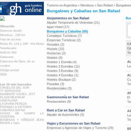
Turismo en
Argentina
>
Mendoza
>
San Rafael
>
Bungalow
Bungalows y Cabañas en San Rafael
Alojamientos en San Rafael
Bun
Alquiler Temporario de Viviendas (21)
Ubicación
Apart Hotel (17)
Distancia desde:
Bungalows y Cabañas (65)
Mendoza : 238 km
Complejos Turísticos (7)
Vias de acceso:
Estancias Turisticas (2)
Rutas 40, 143 y 188 - Vía Aérea
C
Hostales (2)
Telediscado:
Ej
Hostels (10)
NUEVO 260
Te
Hosterías (2)
Cabecera:
Hoteles (6)
Cabecera del Dpto. de su
AL
Hoteles 1 Estrella (4)
nombre
La
Hoteles 2 Estrellas (11)
Código postal:
Hoteles 3 Estrellas (9)
5600
Hoteles 4 Estrellas (1)
A
Hoteles Boutique (2)
Cu
Posadas (3)
Te
Los 10 más buscados
CIRUELOS DEL SUR
Residenciales (3)
TT SERVICIOS
AR
DIAMANTE VIAJES - EVT
Gastronomía en San Rafael
PLAZA MILENIUM
El
VIDA PLENA
Restaurantes (9)
Te
LA DIVINA PEREZA
POSADA LA VICTORIA
CABAÑAS DAYNA
Rent a Car en San Rafael
A
CASAS DE CAMPO LA
Alquiler de Automóviles (5)
La
JOSEFINA
Te
BODEGAS Y VIÑEDOS JEAN
RIVIER e hijos
Viajes y Excursiones en San Rafael
Empresas y Agencias de Viajes y Turismo (29)
B