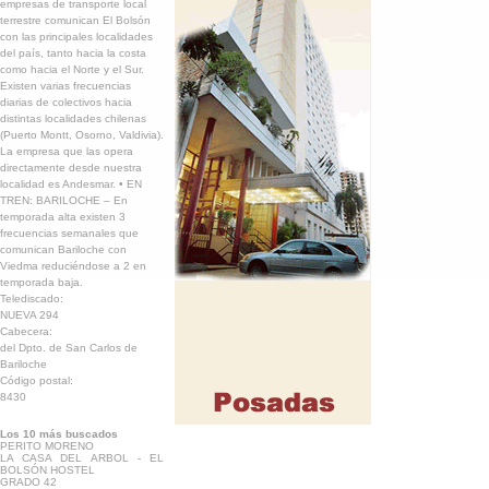
empresas de transporte local
terrestre comunican El Bolsón
con las principales localidades
del país, tanto hacia la costa
como hacia el Norte y el Sur.
Existen varias frecuencias
diarias de colectivos hacia
distintas localidades chilenas
(Puerto Montt, Osorno, Valdivia).
La empresa que las opera
directamente desde nuestra
localidad es Andesmar. • EN
TREN: BARILOCHE – En
temporada alta existen 3
frecuencias semanales que
comunican Bariloche con
Viedma reduciéndose a 2 en
temporada baja.
Telediscado:
NUEVA 294
Cabecera:
del Dpto. de San Carlos de
Bariloche
Código postal:
8430
Los 10 más buscados
PERITO MORENO
LA CASA DEL ARBOL - EL
BOLSÓN HOSTEL
GRADO 42