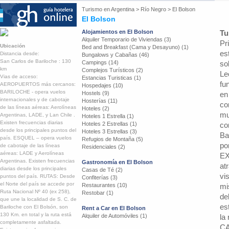
Turismo en
Argentina
>
Río Negro
>
El Bolson
El Bolson
Alojamientos en El Bolson
Tu
Alquiler Temporario de Viviendas (3)
Pr
Ubicación
Bed and Breakfast (Cama y Desayuno) (1)
es
Distancia desde:
Bungalows y Cabañas (46)
San Carlos de Bariloche : 130
Campings (14)
so
km
Complejos Turísticos (2)
Le
Vias de acceso:
Estancias Turisticas (1)
fu
AEROPUERTOS más cercanos:
Hospedajes (10)
BARILOCHE - opera vuelos
Hostels (9)
en
internacionales y de cabotaje
Hosterías (11)
co
de las líneas aéreas: Aerolíneas
Hoteles (2)
mu
Argentinas, LADE, y Lan Chile .
Hoteles 1 Estrella (1)
Existen frecuencias diarias
Hoteles 2 Estrellas (1)
co
desde los principales puntos del
Hoteles 3 Estrellas (3)
Ba
país. ESQUEL – opera vuelos
Refugios de Montaña (5)
po
de cabotaje de las líneas
Residenciales (2)
aéreas: LADE y Aerolíneas
EX
Argentinas. Existen frecuencias
Gastronomía en El Bolson
at
diarias desde los principales
Casas de Té (2)
vi
puntos del país. RUTAS: Desde
Confiterías (3)
el Norte del país se accede por
Restaurantes (10)
mi
Ruta Nacional Nº 40 (ex 258),
Restobar (1)
de
que une la localidad de S. C. de
es
Bariloche con El Bolsón, son
Rent a Car en El Bolson
130 Km. en total y la ruta está
Alquiler de Automóviles (1)
la 
completamente asfaltada.
CA