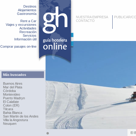
Destinos
Alojamientos
Gastronomía
NUESTRA EMPRESA
PUBLICAR/C
CONTACTO
Rent a Car
Viajes y excursiones
Actividades
Recreación
Servicios
Información útil
Comprar pasajes on-line
Más buscados
Buenos Aires
Mar del Plata
Córdoba
Montevideo
Puerto Madryn
El Calafate
Colon (ER)
Tilcara
Bahia Blanca
San Martin de los Andes
Villa la Angostura
Neuquen
El 