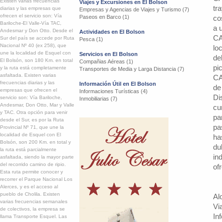
Existen varias frecuencias
Viajes y Excursiones en El Bolson
tr
diarias y las empresas que
Empresas y Agencias de Viajes y Turismo (7)
ofrecen el servicio son: Vía
Paseos en Barco (1)
co
Bariloche-El Valle-Vía TAC,
a 
Andesmar y Don Otto. Desde el
Actividades en El Bolson
CA
Sur del país se accede por Ruta
Pesca (1)
Nacional Nº 40 (ex 258), que
lo
une la localidad de Esquel con
Servicios en El Bolson
de
El Bolsón, son 180 Km. en total
Compañias Aéreas (1)
pi
y la ruta está completamente
Transportes de Media y Larga Distancia (7)
asfaltada. Existen varias
CA
frecuencias diarias y las
Información Útil en El Bolson
de
empresas que ofrecen el
Informaciones Turísticas (4)
Di
servicio son: Vía Bariloche,
Inmobiliarias (7)
Andesmar, Don Otto, Mar y Valle
cu
y TAC. Otra opción para venir
pa
desde el Sur, es por la Ruta
pa
Provincial Nº 71, que une la
localidad de Esquel con El
ha
Bolsón, son 200 Km. en total y
du
la ruta está parcialmente
in
asfaltada, siendo la mayor parte
del recorrido camino de ripio.
of
Esta ruta permite conocer y
recorrer el Parque Nacional Los
Alerces, y es el acceso al
pueblo de Cholila. Existen
Al
varias frecuencias semanales
Vi
de colectivos, la empresa se
In
llama Transporte Esquel. Las