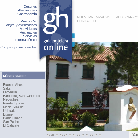
Destinos
Alojamientos
Gastronomía
NUESTRA EMPRESA
PUBLICAR/C
CONTACTO
Rent a Car
Viajes y excursiones
Actividades
Recreación
Servicios
Información útil
Comprar pasajes on-line
Más buscados
Buenos Aires
Salta
Olavarria
Bariloche, San Carlos de
Necochea
Puerto Iguazu
Merlo, Villa de
Ushuaia
Esquel
Bahia Blanca
San Pedro
El Calafate
Yap