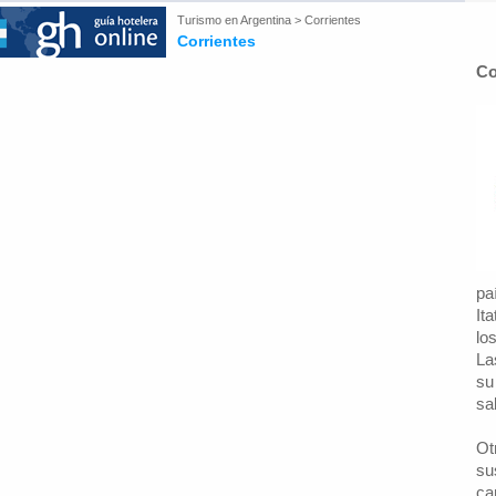
Turismo en
Argentina
>
Corrientes
Corrientes
Co
pa
It
lo
La
su
sa
Ot
su
ca