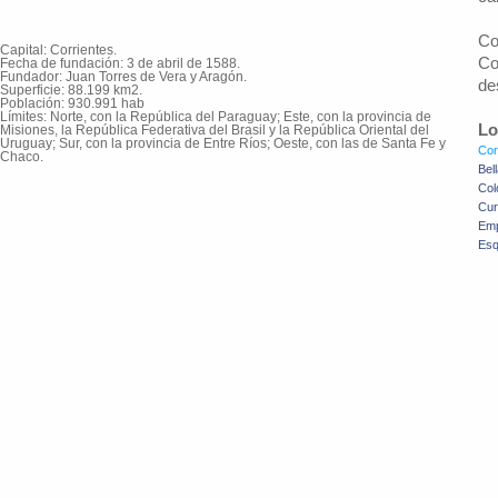
Co
Capital: Corrientes.
Co
Fecha de fundación: 3 de abril de 1588.
Fundador: Juan Torres de Vera y Aragón.
de
Superficie: 88.199 km2.
Población: 930.991 hab
Límites: Norte, con la República del Paraguay; Este, con la provincia de
Lo
Misiones, la República Federativa del Brasil y la República Oriental del
Uruguay; Sur, con la provincia de Entre Ríos; Oeste, con las de Santa Fe y
Cor
Chaco.
Bel
Col
Cur
Em
Esq