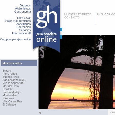
Destinos
Alojamientos
Gastronomía
NUESTRA EMPRESA
PUBLICAR/C
CONTACTO
Rent a Car
Viajes y excursiones
Actividades
Recreación
Servicios
Información útil
Comprar pasajes on-line
Más buscados
Tilcara
Rio Grande
Buenos Aires
San Lorenzo (SAL)
Villa la Angostura
Mar del Plata
Córdoba
Puerto Madryn
Montevideo
Neuquen
Villa Carlos Paz
El Calafate
Cor