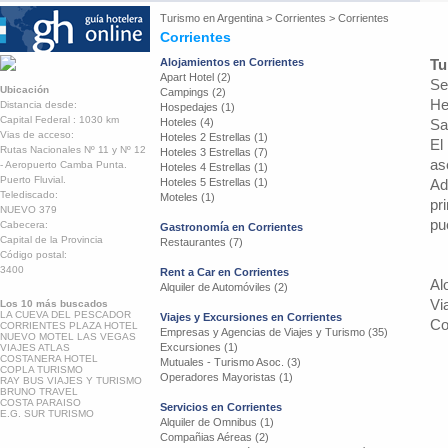
Turismo en
Argentina
>
Corrientes
>
Corrientes
Corrientes
Alojamientos en Corrientes
Tu
Apart Hotel (2)
Se
Ubicación
Campings (2)
He
Distancia desde:
Hospedajes (1)
Capital Federal : 1030 km
Hoteles (4)
Sa
Vias de acceso:
Hoteles 2 Estrellas (1)
El
Rutas Nacionales Nº 11 y Nº 12
Hoteles 3 Estrellas (7)
as
- Aeropuerto Camba Punta.
Hoteles 4 Estrellas (1)
Puerto Fluvial.
Hoteles 5 Estrellas (1)
Ad
Telediscado:
Moteles (1)
pr
NUEVO 379
pu
Cabecera:
Gastronomía en Corrientes
Capital de la Provincia
Restaurantes (7)
Código postal:
3400
Rent a Car en Corrientes
Al
Alquiler de Automóviles (2)
Vi
Los 10 más buscados
LA CUEVA DEL PESCADOR
Viajes y Excursiones en Corrientes
Co
CORRIENTES PLAZA HOTEL
Empresas y Agencias de Viajes y Turismo (35)
NUEVO MOTEL LAS VEGAS
Excursiones (1)
VIAJES ATLAS
COSTANERA HOTEL
Mutuales - Turismo Asoc. (3)
COPLA TURISMO
Operadores Mayoristas (1)
RAY BUS VIAJES Y TURISMO
BRUNO TRAVEL
COSTA PARAISO
Servicios en Corrientes
E.G. SUR TURISMO
Alquiler de Omnibus (1)
Compañias Aéreas (2)