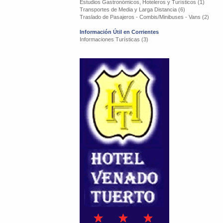
Estudios Gastronómicos, Hoteleros y Turísticos (1)
Transportes de Media y Larga Distancia (6)
Traslado de Pasajeros - Combis/Minibuses - Vans (2)
Información Útil en Corrientes
Informaciones Turísticas (3)