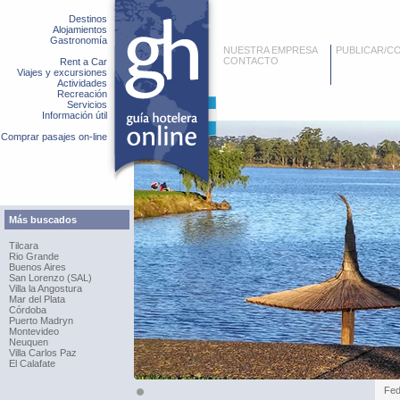
Destinos
Alojamientos
Gastronomía
NUESTRA EMPRESA
PUBLICAR/C
CONTACTO
Rent a Car
Viajes y excursiones
Actividades
Recreación
Servicios
Información útil
Comprar pasajes on-line
Más buscados
Tilcara
Rio Grande
Buenos Aires
San Lorenzo (SAL)
Villa la Angostura
Mar del Plata
Córdoba
Puerto Madryn
Montevideo
Neuquen
Villa Carlos Paz
El Calafate
Fed