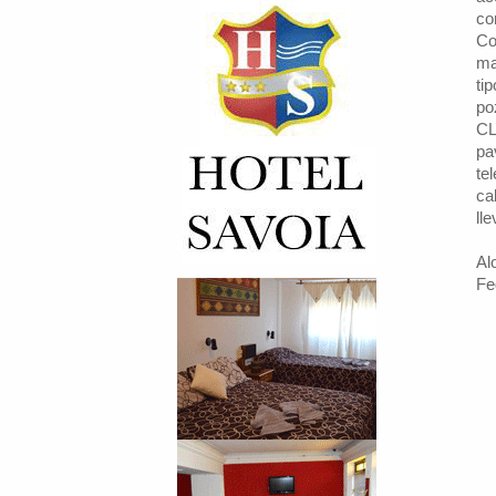
co
Co
ma
ti
po
CL
pa
te
ca
ll
Al
Fe