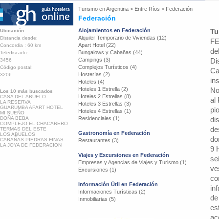
Turismo en
Argentina
>
Entre Ríos
>
Federación
Federación
Alojamientos en Federación
Tu
Ubicación
Alquiler Temporario de Viviendas (12)
Distancia desde:
FE
Apart Hotel (22)
Concordia : 60 km
de
Bungalows y Cabañas (44)
Telediscado:
Campings (3)
Di
3456
Complejos Turísticos (4)
Código postal:
Ca
Hosterías (2)
3206
in
Hoteles (4)
Hoteles 1 Estrella (2)
No
Los 10 más buscados
Hoteles 2 Estrellas (8)
CASA DEL ABUELO
al
LA RESERVA
Hoteles 3 Estrellas (3)
GUARUMBA APART HOTEL
pi
Hoteles 4 Estrellas (1)
MI SUEÑO
DOÑA BEBA
Residenciales (1)
di
COMPLEJO EL CHACARERO
de
TERMAS DEL ESTE
Gastronomía en Federación
LOS ABUELOS
do
CABAÑAS PIEDRAS FINAS
Restaurantes (3)
LA JOYA DE FEDERACION
9 
Viajes y Excursiones en Federación
se
Empresas y Agencias de Viajes y Turismo (1)
ve
Excursiones (1)
co
Información Útil en Federación
in
Informaciones Turísticas (2)
de
Inmobiliarias (5)
es
ac