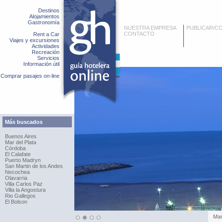
Destinos
Alojamientos
Gastronomía
NUESTRA EMPRESA
PUBLICAR/C
CONTACTO
Rent a Car
Viajes y excursiones
Actividades
Recreación
Servicios
Información útil
Comprar pasajes on-line
Más buscados
Buenos Aires
Mar del Plata
Córdoba
El Calafate
Puerto Madryn
San Martin de los Andes
Necochea
Olavarria
Villa Carlos Paz
Villa la Angostura
Rio Gallegos
El Bolson
Pue