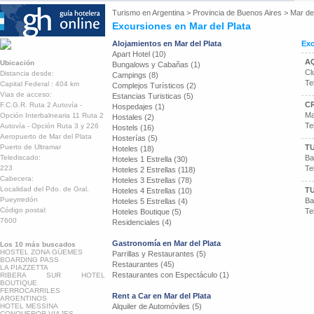
Turismo en
Argentina
>
Provincia de Buenos Aires
>
Mar del
Excursiones en Mar del Plata
Alojamientos en Mar del Plata
Exc
Apart Hotel (10)
AQ
Ubicación
Bungalows y Cabañas (1)
Cl
Distancia desde:
Campings (8)
Te
Capital Federal : 404 km
Complejos Turísticos (2)
Vias de acceso:
Estancias Turisticas (5)
C
F.C.G.R. Ruta 2 Autovía -
Hospedajes (1)
Ma
Opción Interbalnearia 11 Ruta 2
Hostales (2)
Te
Autovía - Opción Ruta 3 y 226
Hostels (16)
Aeropuerto de Mar del Plata
Hosterías (5)
Puerto de Ultramar
TU
Hoteles (18)
Telediscado:
Ba
Hoteles 1 Estrella (30)
223
Te
Hoteles 2 Estrellas (118)
Cabecera:
Hoteles 3 Estrellas (78)
Localidad del Pdo. de Gral.
TU
Hoteles 4 Estrellas (10)
Pueyrredón
Ba
Hoteles 5 Estrellas (4)
Código postal:
Te
Hoteles Boutique (5)
7600
Residenciales (4)
Gastronomía en Mar del Plata
Los 10 más buscados
HOSTEL ZONA GÜEMES
Parrillas y Restaurantes (5)
BOARDING PASS
Restaurantes (45)
LA PIAZZETTA
Restaurantes con Espectáculo (1)
RIBERA SUR HOTEL
BOUTIQUE
FERROCARRILES
Rent a Car en Mar del Plata
ARGENTINOS
HOTEL MESSINA
Alquiler de Automóviles (5)
CONQUEROR VIAJES