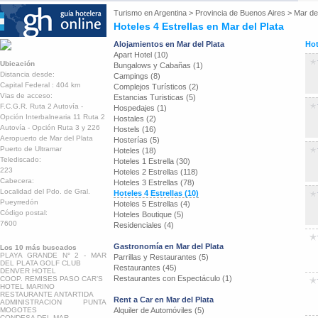
Turismo en
Argentina
>
Provincia de Buenos Aires
>
Mar del
Hoteles 4 Estrellas en Mar del Plata
Alojamientos en Mar del Plata
Hot
Apart Hotel (10)
Ubicación
Bungalows y Cabañas (1)
Distancia desde:
Campings (8)
Capital Federal : 404 km
Complejos Turísticos (2)
Vias de acceso:
Estancias Turisticas (5)
F.C.G.R. Ruta 2 Autovía -
Hospedajes (1)
Opción Interbalnearia 11 Ruta 2
Hostales (2)
Autovía - Opción Ruta 3 y 226
Hostels (16)
Aeropuerto de Mar del Plata
Hosterías (5)
Puerto de Ultramar
Hoteles (18)
Telediscado:
Hoteles 1 Estrella (30)
223
Hoteles 2 Estrellas (118)
Cabecera:
Hoteles 3 Estrellas (78)
Localidad del Pdo. de Gral.
Hoteles 4 Estrellas (10)
Pueyrredón
Hoteles 5 Estrellas (4)
Código postal:
Hoteles Boutique (5)
7600
Residenciales (4)
Gastronomía en Mar del Plata
Los 10 más buscados
PLAYA GRANDE N° 2 - MAR
Parrillas y Restaurantes (5)
DEL PLATA GOLF CLUB
Restaurantes (45)
DENVER HOTEL
Restaurantes con Espectáculo (1)
COOP. REMISES PASO CAR’S
HOTEL MARINO
RESTAURANTE ANTARTIDA
Rent a Car en Mar del Plata
ADMINISTRACION PUNTA
MOGOTES
Alquiler de Automóviles (5)
CONDESA DEL MAR