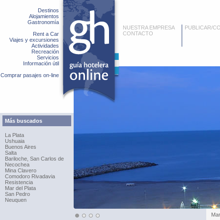
Destinos
Alojamientos
Gastronomía
NUESTRA EMPRESA
PUBLICAR/C
CONTACTO
Rent a Car
Viajes y excursiones
Actividades
Recreación
Servicios
Información útil
Comprar pasajes on-line
Más buscados
La Plata
Ushuaia
Buenos Aires
Salta
Bariloche, San Carlos de
Necochea
Mina Clavero
Comodoro Rivadavia
Resistencia
Mar del Plata
San Pedro
Neuquen
Mar