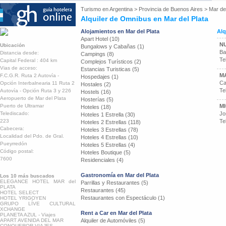
Turismo en
Argentina
>
Provincia de Buenos Aires
>
Mar del
Alquiler de Omnibus en Mar del Plata
Alojamientos en Mar del Plata
Alq
Apart Hotel (10)
N
Ubicación
Bungalows y Cabañas (1)
Ba
Distancia desde:
Campings (8)
Te
Capital Federal : 404 km
Complejos Turísticos (2)
Vias de acceso:
Estancias Turisticas (5)
M
F.C.G.R. Ruta 2 Autovía -
Hospedajes (1)
Ca
Opción Interbalnearia 11 Ruta 2
Hostales (2)
Te
Autovía - Opción Ruta 3 y 226
Hostels (16)
Aeropuerto de Mar del Plata
Hosterías (5)
Puerto de Ultramar
MI
Hoteles (18)
Telediscado:
Jo
Hoteles 1 Estrella (30)
223
Te
Hoteles 2 Estrellas (118)
Cabecera:
Hoteles 3 Estrellas (78)
Localidad del Pdo. de Gral.
Hoteles 4 Estrellas (10)
Pueyrredón
Hoteles 5 Estrellas (4)
Código postal:
Hoteles Boutique (5)
7600
Residenciales (4)
Gastronomía en Mar del Plata
Los 10 más buscados
ELEGANCE HOTEL MAR del
Parrillas y Restaurantes (5)
PLATA
Restaurantes (45)
HOTEL SELECT
Restaurantes con Espectáculo (1)
HOTEL YRIGOYEN
GRUPO LÍVE CULTURAL
XCHANGE
Rent a Car en Mar del Plata
PLANETA AZUL - Viajes
APART AVENIDA DEL MAR
Alquiler de Automóviles (5)
CONQUEROR VIAJES