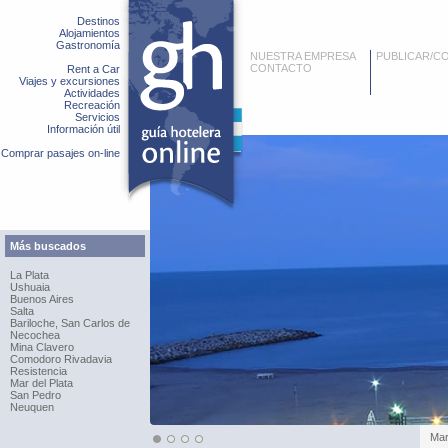
Destinos
Alojamientos
Gastronomía
NUESTRA EMPRESA
PUBLICAR/C
CONTACTO
Rent a Car
Viajes y excursiones
Actividades
Recreación
Servicios
Información útil
Comprar pasajes on-line
Más buscados
La Plata
Ushuaia
Buenos Aires
Salta
Bariloche, San Carlos de
Necochea
Mina Clavero
Comodoro Rivadavia
Resistencia
Mar del Plata
San Pedro
Neuquen
Mar