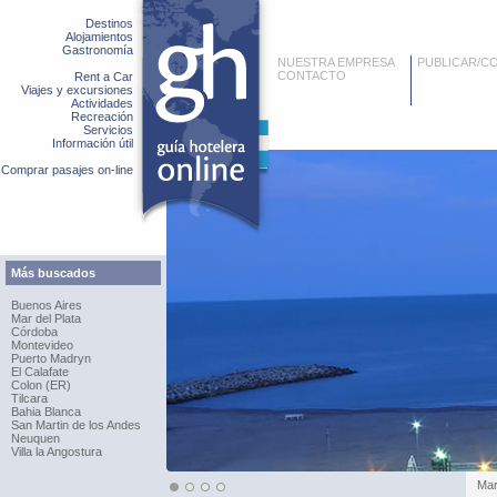
Destinos
Alojamientos
Gastronomía
NUESTRA EMPRESA
PUBLICAR/C
CONTACTO
Rent a Car
Viajes y excursiones
Actividades
Recreación
Servicios
Información útil
Comprar pasajes on-line
Más buscados
Buenos Aires
Mar del Plata
Córdoba
Montevideo
Puerto Madryn
El Calafate
Colon (ER)
Tilcara
Bahia Blanca
San Martin de los Andes
Neuquen
Villa la Angostura
Mar