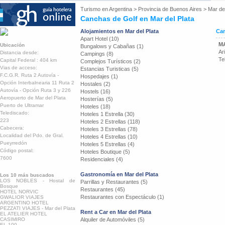
Turismo en
Argentina
>
Provincia de Buenos Aires
>
Mar del
Canchas de Golf en Mar del Plata
Alojamientos en Mar del Plata
Can
Apart Hotel (10)
M
Ubicación
Bungalows y Cabañas (1)
Ar
Distancia desde:
Campings (8)
Te
Capital Federal : 404 km
Complejos Turísticos (2)
Vias de acceso:
Estancias Turisticas (5)
F.C.G.R. Ruta 2 Autovía -
Hospedajes (1)
Opción Interbalnearia 11 Ruta 2
Hostales (2)
Autovía - Opción Ruta 3 y 226
Hostels (16)
Aeropuerto de Mar del Plata
Hosterías (5)
Puerto de Ultramar
Hoteles (18)
Telediscado:
Hoteles 1 Estrella (30)
223
Hoteles 2 Estrellas (118)
Cabecera:
Hoteles 3 Estrellas (78)
Localidad del Pdo. de Gral.
Hoteles 4 Estrellas (10)
Pueyrredón
Hoteles 5 Estrellas (4)
Código postal:
Hoteles Boutique (5)
7600
Residenciales (4)
Gastronomía en Mar del Plata
Los 10 más buscados
LOS NOBLES - Hostal de
Parrillas y Restaurantes (5)
Bosque
Restaurantes (45)
HOTEL NORVIC
Restaurantes con Espectáculo (1)
GWALIOR VIAJES
ARGENTINO HOTEL
PEZZATI VIAJES - Mar del Plata
Rent a Car en Mar del Plata
EL ATELIER HOTEL
CASIMIRO
Alquiler de Automóviles (5)
EL 100