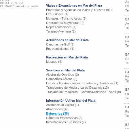
A
HOTEL VENEZIA
Viajes y Excursiones en Mar del Plata
Bv
EL MAUTE - Asador y parrilla
Empresas y Agencias de Viajes y Turismo (91)
Te
Excursiones (4)
Mutuales - Turismo Asoc. (3)
B
Operadores Mayoristas (4)
Av
Representaciones (1)
Te
Turismo Aventura (1)
BA
Actividades en Mar del Plata
Pu
Canchas de Golf (1)
Te
Entretenimientos (1)
BA
Recreación en Mar del Plata
Co
Museos (4)
Te
Servicios en Mar del Plata
BA
Alquiler de Omnibus (3)
Pu
Compañias Aéreas (8)
Te
Estudios Gastronómicos, Hoteleros y Turísticos (1)
Transportes de Media y Larga Distancia (13)
BA
Traslado de Pasajeros - Combis/Minibuses - Vans (8)
Pu
Te
Información Útil en Mar del Plata
Asistencia al Viajero (1)
BA
Atracciones (4)
Pu
Balnearios (38)
Te
Cámaras Empresarias (3)
Informaciones Turísticas (7)
BA