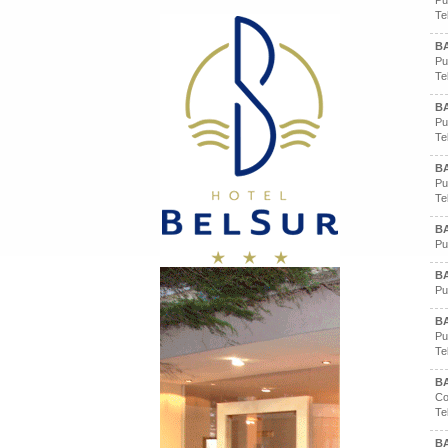
Pu
Te
BA
Pu
Te
BA
Pu
Te
BA
Pu
Te
BA
Pu
BA
Pu
BA
Pu
Te
BA
Co
Te
BA