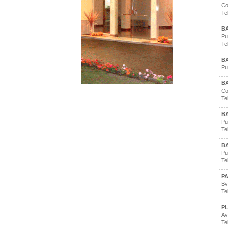
Co
Te
BA
Pu
Te
BA
Pu
BA
Co
Te
BA
Pu
Te
BA
Pu
Te
P
Bv
Te
P
Av
Te