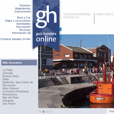
Destinos
Alojamientos
Gastronomía
NUESTRA EMPRESA
PUBLICAR/C
CONTACTO
Rent a Car
Viajes y excursiones
Actividades
Recreación
Servicios
Información útil
Comprar pasajes on-line
Más buscados
La Plata
Ushuaia
Buenos Aires
Salta
Bariloche, San Carlos de
Necochea
Mina Clavero
Comodoro Rivadavia
Resistencia
Mar del Plata
Neuquen
San Pedro
Pue