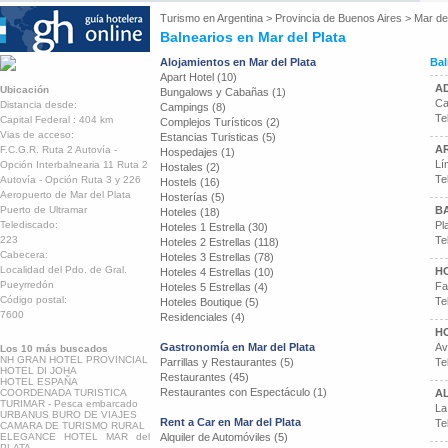
Turismo en
Argentina
>
Provincia de Buenos Aires
>
Mar del
Balnearios en Mar del Plata
Alojamientos en Mar del Plata
Bal
Apart Hotel (10)
A
Ubicación
Bungalows y Cabañas (1)
Ca
Distancia desde:
Campings (8)
Te
Capital Federal : 404 km
Complejos Turísticos (2)
Vias de acceso:
Estancias Turisticas (5)
A
F.C.G.R. Ruta 2 Autovía -
Hospedajes (1)
Lí
Opción Interbalnearia 11 Ruta 2
Hostales (2)
Te
Autovía - Opción Ruta 3 y 226
Hostels (16)
Aeropuerto de Mar del Plata
Hosterías (5)
Puerto de Ultramar
B
Hoteles (18)
Telediscado:
Pl
Hoteles 1 Estrella (30)
223
Te
Hoteles 2 Estrellas (118)
Cabecera:
Hoteles 3 Estrellas (78)
Localidad del Pdo. de Gral.
H
Hoteles 4 Estrellas (10)
Pueyrredón
Fa
Hoteles 5 Estrellas (4)
Código postal:
Te
Hoteles Boutique (5)
7600
Residenciales (4)
H
Gastronomía en Mar del Plata
Av
Los 10 más buscados
NH GRAN HOTEL PROVINCIAL
Parrillas y Restaurantes (5)
Te
HOTEL DI JOHA
Restaurantes (45)
HOTEL ESPAÑA
Restaurantes con Espectáculo (1)
COORDENADA TURISTICA
A
TURIMAR - Pesca embarcado
La
URBANUS BURO DE VIAJES
Rent a Car en Mar del Plata
Te
CAMARA DE TURISMO RURAL
ELEGANCE HOTEL MAR del
Alquiler de Automóviles (5)
PLATA