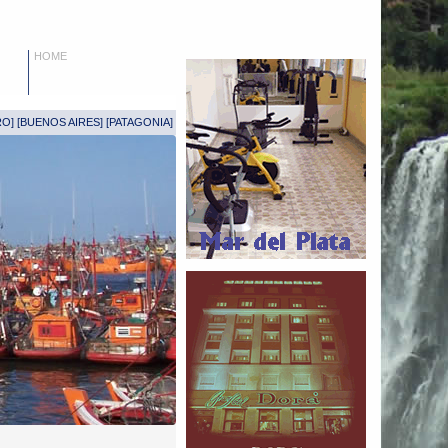
HOME
RO
] [
BUENOS AIRES
] [
PATAGONIA
]