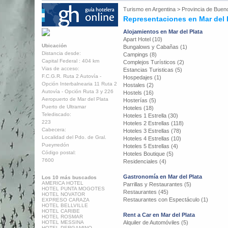
Turismo en
Argentina
>
Provincia de Buen
Representaciones en Mar del 
Alojamientos en Mar del Plata
Apart Hotel (10)
Ubicación
Bungalows y Cabañas (1)
Distancia desde:
Campings (8)
Capital Federal : 404 km
Complejos Turísticos (2)
Vias de acceso:
Estancias Turisticas (5)
F.C.G.R. Ruta 2 Autovía -
Hospedajes (1)
Opción Interbalnearia 11 Ruta 2
Hostales (2)
Autovía - Opción Ruta 3 y 226
Hostels (16)
Aeropuerto de Mar del Plata
Hosterías (5)
Puerto de Ultramar
Hoteles (18)
Telediscado:
Hoteles 1 Estrella (30)
223
Hoteles 2 Estrellas (118)
Cabecera:
Hoteles 3 Estrellas (78)
Localidad del Pdo. de Gral.
Hoteles 4 Estrellas (10)
Pueyrredón
Hoteles 5 Estrellas (4)
Código postal:
Hoteles Boutique (5)
7600
Residenciales (4)
Gastronomía en Mar del Plata
Los 10 más buscados
AMERICA HOTEL
Parrillas y Restaurantes (5)
HOTEL PUNTA MOGOTES
Restaurantes (45)
HOTEL NOVATOR
Restaurantes con Espectáculo (1)
EXPRESO CARAZA
HOTEL BELLVILLE
HOTEL CARIBE
Rent a Car en Mar del Plata
HOTEL ROSMAR
HOTEL MESSINA
Alquiler de Automóviles (5)
HOTEL PERGAMINO