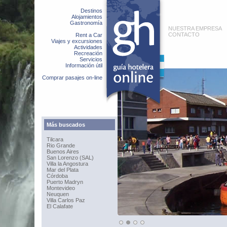
Destinos
Alojamientos
Gastronomía
NUESTRA EMPRESA
CONTACTO
Rent a Car
Viajes y excursiones
Actividades
Recreación
Servicios
Información útil
Comprar pasajes on-line
Más buscados
Tilcara
Rio Grande
Buenos Aires
San Lorenzo (SAL)
Villa la Angostura
Mar del Plata
Córdoba
Puerto Madryn
Montevideo
Neuquen
Villa Carlos Paz
El Calafate