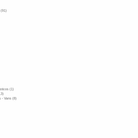
 (91)
ticos (1)
13)
 - Vans (8)