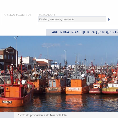
PUBLICAR/COMPRAR
BUSCADOR
ARGENTINA: [
NORTE
] [
LITORAL
] [
CUYO
][
CENT
Puerto de pescadores de Mar del Plata