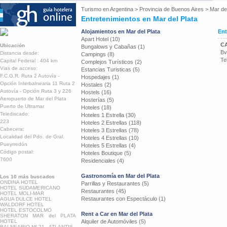
Turismo en
Argentina
>
Provincia de Buenos Aires
>
Mar del
Entretenimientos en Mar del Plata
Alojamientos en Mar del Plata
Ent
Apart Hotel (10)
C
Ubicación
Bungalows y Cabañas (1)
Bv
Distancia desde:
Campings (8)
Te
Capital Federal : 404 km
Complejos Turísticos (2)
Vias de acceso:
Estancias Turisticas (5)
F.C.G.R. Ruta 2 Autovía -
Hospedajes (1)
Opción Interbalnearia 11 Ruta 2
Hostales (2)
Autovía - Opción Ruta 3 y 226
Hostels (16)
Aeropuerto de Mar del Plata
Hosterías (5)
Puerto de Ultramar
Hoteles (18)
Telediscado:
Hoteles 1 Estrella (30)
223
Hoteles 2 Estrellas (118)
Cabecera:
Hoteles 3 Estrellas (78)
Localidad del Pdo. de Gral.
Hoteles 4 Estrellas (10)
Pueyrredón
Hoteles 5 Estrellas (4)
Código postal:
Hoteles Boutique (5)
7600
Residenciales (4)
Gastronomía en Mar del Plata
Los 10 más buscados
ONDINA HOTEL
Parrillas y Restaurantes (5)
HOTEL SUDAMERICANO
Restaurantes (45)
HOTEL MOLI-MAR
Restaurantes con Espectáculo (1)
AGUA DULCE HOTEL
WALDORF HOTEL
HOTEL ESTOCOLMO
Rent a Car en Mar del Plata
SHERATON MAR del PLATA
HOTEL
Alquiler de Automóviles (5)
BALNEARIO Nº 21 - ATLANTIS