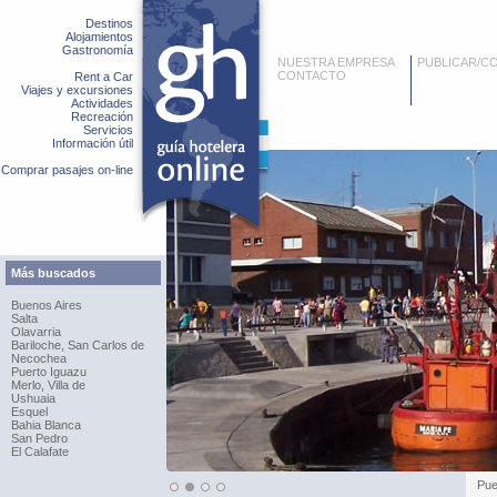
Destinos
Alojamientos
Gastronomía
NUESTRA EMPRESA
PUBLICAR/C
CONTACTO
Rent a Car
Viajes y excursiones
Actividades
Recreación
Servicios
Información útil
Comprar pasajes on-line
Más buscados
Buenos Aires
Salta
Olavarria
Bariloche, San Carlos de
Necochea
Puerto Iguazu
Merlo, Villa de
Ushuaia
Esquel
Bahia Blanca
San Pedro
El Calafate
Pue