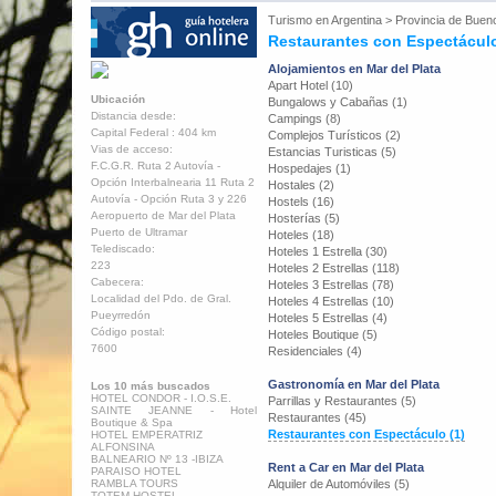
Turismo en
Argentina
>
Provincia de Buen
Restaurantes con Espectáculo
Alojamientos en Mar del Plata
Apart Hotel (10)
Ubicación
Bungalows y Cabañas (1)
Distancia desde:
Campings (8)
Capital Federal : 404 km
Complejos Turísticos (2)
Vias de acceso:
Estancias Turisticas (5)
F.C.G.R. Ruta 2 Autovía -
Hospedajes (1)
Opción Interbalnearia 11 Ruta 2
Hostales (2)
Autovía - Opción Ruta 3 y 226
Hostels (16)
Aeropuerto de Mar del Plata
Hosterías (5)
Puerto de Ultramar
Hoteles (18)
Telediscado:
Hoteles 1 Estrella (30)
223
Hoteles 2 Estrellas (118)
Cabecera:
Hoteles 3 Estrellas (78)
Localidad del Pdo. de Gral.
Hoteles 4 Estrellas (10)
Pueyrredón
Hoteles 5 Estrellas (4)
Código postal:
Hoteles Boutique (5)
7600
Residenciales (4)
Gastronomía en Mar del Plata
Los 10 más buscados
HOTEL CONDOR - I.O.S.E.
Parrillas y Restaurantes (5)
SAINTE JEANNE - Hotel
Restaurantes (45)
Boutique & Spa
Restaurantes con Espectáculo (1)
HOTEL EMPERATRIZ
ALFONSINA
BALNEARIO Nº 13 -IBIZA
Rent a Car en Mar del Plata
PARAISO HOTEL
RAMBLA TOURS
Alquiler de Automóviles (5)
TOTEM HOSTEL