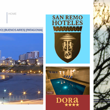
HOME
RO
] [
BUENOS AIRES
] [
PATAGONIA
]