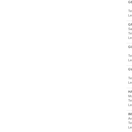
G
Te
Le
G
Sa
Te
Le
G
Te
Le
G
Te
Le
HA
Mo
Te
Le
I
Av
Te
Le