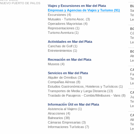
NUEVO PUERTO DE PALOS
Viajes y Excursiones en Mar del Plata
BI
Empresas y Agencias de Viajes y Turismo (91)
Sa
Excursiones (4)
Te
Mutuales - Turismo Asoc. (3)
Le
Operadores Mayoristas (4)
Representaciones (1)
B
Turismo Aventura (1)
Có
Te
Actividades en Mar del Plata
Le
Canchas de Golf (1)
Entretenimientos (1)
B
Al
Recreación en Mar del Plata
Le
Museos (4)
CA
Servicios en Mar del Plata
Fa
Alquiler de Omnibus (3)
Te
Compañias Aéreas (8)
Le
Estudios Gastronómicos, Hoteleros y Turísticos (1)
Transportes de Media y Larga Distancia (13)
CA
Traslado de Pasajeros - Combis/Minibuses - Vans (8)
Ju
Te
Información Útil en Mar del Plata
Le
Asistencia al Viajero (1)
Atracciones (4)
C
Balnearios (38)
Al
Cámaras Empresarias (3)
Te
Informaciones Turísticas (7)
Le