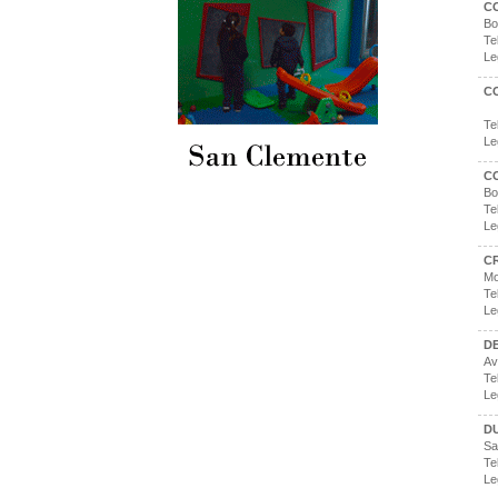
C
Bo
Te
Le
C
Te
Le
C
Bo
Te
Le
C
Mo
Te
Le
DE
Av
Te
Le
DU
Sa
Te
Le