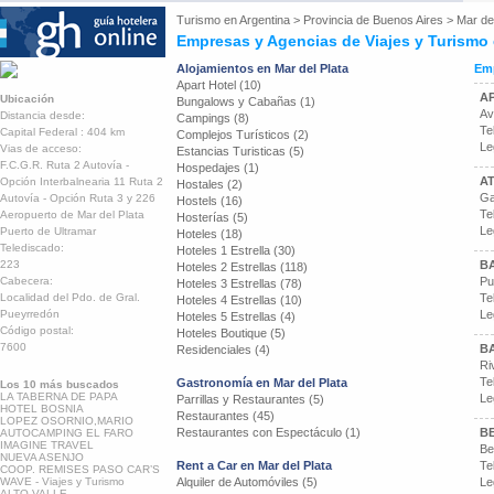
Turismo en
Argentina
>
Provincia de Buenos Aires
>
Mar del
Empresas y Agencias de Viajes y Turismo 
Alojamientos en Mar del Plata
Emp
Apart Hotel (10)
AP
Ubicación
Bungalows y Cabañas (1)
Av
Distancia desde:
Campings (8)
Te
Capital Federal : 404 km
Complejos Turísticos (2)
Le
Vias de acceso:
Estancias Turisticas (5)
F.C.G.R. Ruta 2 Autovía -
Hospedajes (1)
AT
Opción Interbalnearia 11 Ruta 2
Hostales (2)
Ga
Autovía - Opción Ruta 3 y 226
Hostels (16)
Te
Aeropuerto de Mar del Plata
Hosterías (5)
Le
Puerto de Ultramar
Hoteles (18)
Telediscado:
Hoteles 1 Estrella (30)
223
B
Hoteles 2 Estrellas (118)
Cabecera:
Pu
Hoteles 3 Estrellas (78)
Localidad del Pdo. de Gral.
Te
Hoteles 4 Estrellas (10)
Pueyrredón
Le
Hoteles 5 Estrellas (4)
Código postal:
Hoteles Boutique (5)
7600
B
Residenciales (4)
Ri
Te
Gastronomía en Mar del Plata
Los 10 más buscados
LA TABERNA DE PAPA
Le
Parrillas y Restaurantes (5)
HOTEL BOSNIA
Restaurantes (45)
LOPEZ OSORNIO,MARIO
Restaurantes con Espectáculo (1)
B
AUTOCAMPING EL FARO
IMAGINE TRAVEL
Be
NUEVA ASENJO
Rent a Car en Mar del Plata
Te
COOP. REMISES PASO CAR’S
WAVE - Viajes y Turismo
Alquiler de Automóviles (5)
Le
ALTO VALLE