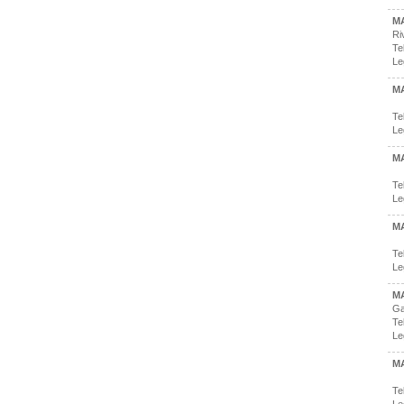
M
Ri
Te
Le
M
Te
Le
M
Te
Le
MA
Te
Le
M
Ga
Te
Le
MA
Te