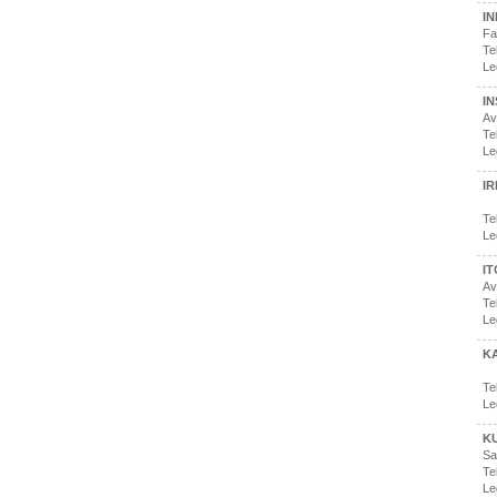
I
Fa
Te
Le
IN
Av
Te
Le
IR
Te
Le
I
Av
Te
Le
KA
Te
Le
K
Sa
Te
Le