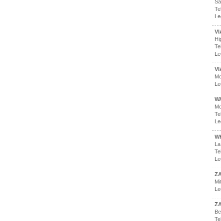
Sa
Te
Le
VI
Hi
Te
Le
VI
Mo
Le
WA
Mo
Te
Le
W
La
Te
Le
Z
Mi
Le
Z
Be
Te