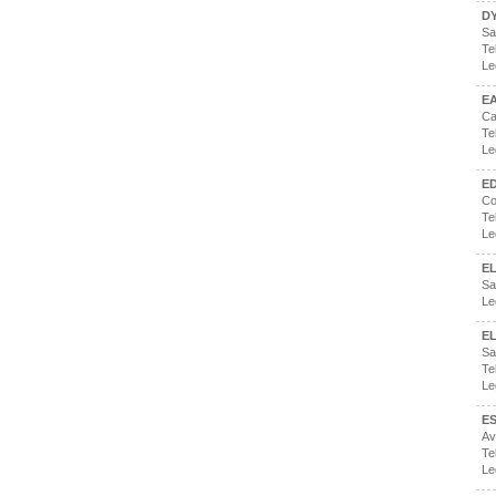
D
Sa
Te
Le
EA
Ca
Te
Le
E
Co
Te
Le
E
Sa
Le
EL
Sa
Te
Le
E
Av
Te
Le