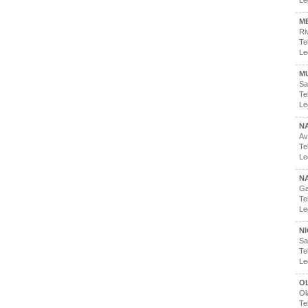
Le
ME
Ri
Te
Le
M
Sa
Te
Le
NA
Av
Te
Le
NA
Ga
Te
Le
N
Sa
Te
Le
OL
Ol
Te