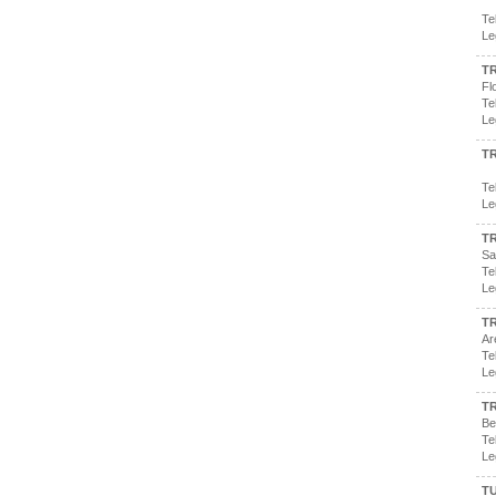
Te
Le
T
Fl
Te
Le
T
Te
Le
T
Sa
Te
Le
TR
Ar
Te
Le
T
Be
Te
Le
T