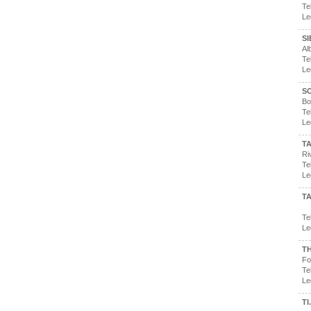
Te
Le
S
Al
Te
Le
S
Bo
Te
Le
T
Ri
Te
Le
TA
Te
Le
T
Fo
Te
Le
TI