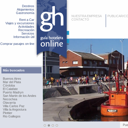
Destinos
Alojamientos
Gastronomía
NUESTRA EMPRESA
PUBLICAR/C
CONTACTO
Rent a Car
Viajes y excursiones
Actividades
Recreación
Servicios
Información útil
Comprar pasajes on-line
Más buscados
Buenos Aires
Mar del Plata
Córdoba
El Calafate
Puerto Madryn
San Martin de los Andes
Necochea
Olavarria
Villa Carlos Paz
Villa la Angostura
Plottier
Rio Gallegos
Pue