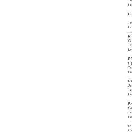
Te
Le
PL
Te
Le
P
Ga
Te
Le
RA
Hi
Te
Le
R
Ju
Te
Le
RI
Sa
Te
Le
SH
Ca