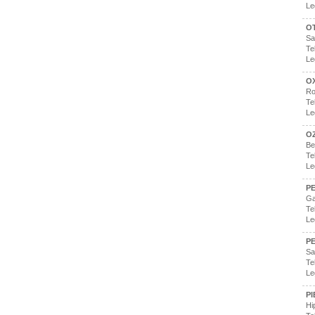
Le
O
Sa
Te
Le
O
Ro
Te
Le
O
Be
Te
Le
PE
Ga
Te
Le
PE
Sa
Te
Le
PI
Hi