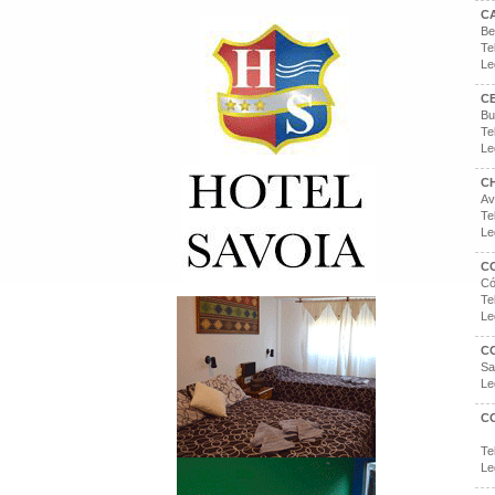
C
Be
Te
Le
CE
Bu
Te
Le
C
Av
Te
Le
C
Có
Te
Le
C
Sa
Le
C
Te
Le