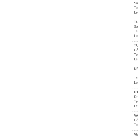
Sa
Te
Le
T
Sa
Te
Le
TU
Có
Te
Le
U
Te
Le
UT
Do
Te
Le
VA
Có
Te
VI