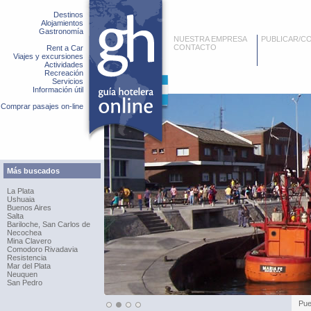
Destinos
Alojamientos
Gastronomía
NUESTRA EMPRESA
PUBLICAR/C
CONTACTO
Rent a Car
Viajes y excursiones
Actividades
Recreación
Servicios
Información útil
Comprar pasajes on-line
Más buscados
La Plata
Ushuaia
Buenos Aires
Salta
Bariloche, San Carlos de
Necochea
Mina Clavero
Comodoro Rivadavia
Resistencia
Mar del Plata
Neuquen
San Pedro
Pue