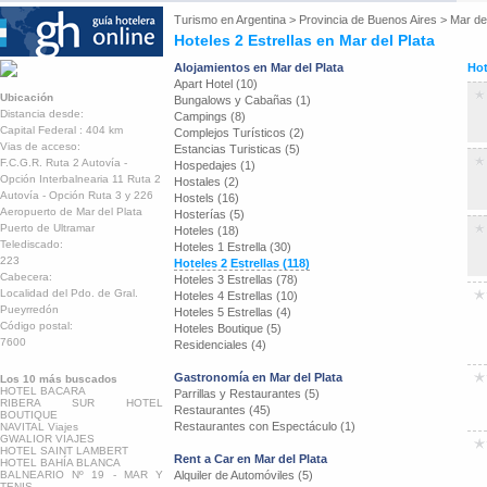
Turismo en
Argentina
>
Provincia de Buenos Aires
>
Mar del
Hoteles 2 Estrellas en Mar del Plata
Alojamientos en Mar del Plata
Hot
Apart Hotel (10)
Ubicación
Bungalows y Cabañas (1)
Distancia desde:
Campings (8)
Capital Federal : 404 km
Complejos Turísticos (2)
Vias de acceso:
Estancias Turisticas (5)
F.C.G.R. Ruta 2 Autovía -
Hospedajes (1)
Opción Interbalnearia 11 Ruta 2
Hostales (2)
Autovía - Opción Ruta 3 y 226
Hostels (16)
Aeropuerto de Mar del Plata
Hosterías (5)
Puerto de Ultramar
Hoteles (18)
Telediscado:
Hoteles 1 Estrella (30)
223
Hoteles 2 Estrellas (118)
Cabecera:
Hoteles 3 Estrellas (78)
Localidad del Pdo. de Gral.
Hoteles 4 Estrellas (10)
Pueyrredón
Hoteles 5 Estrellas (4)
Código postal:
Hoteles Boutique (5)
7600
Residenciales (4)
Gastronomía en Mar del Plata
Los 10 más buscados
HOTEL BACARA
Parrillas y Restaurantes (5)
RIBERA SUR HOTEL
Restaurantes (45)
BOUTIQUE
Restaurantes con Espectáculo (1)
NAVITAL Viajes
GWALIOR VIAJES
HOTEL SAINT LAMBERT
Rent a Car en Mar del Plata
HOTEL BAHÍA BLANCA
BALNEARIO Nº 19 - MAR Y
Alquiler de Automóviles (5)
TENIS