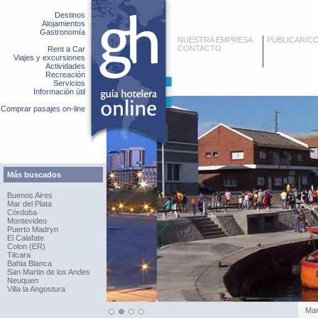
Destinos
Alojamientos
Gastronomía
NUESTRA EMPRESA
PUBLICAR/C
CONTACTO
Rent a Car
Viajes y excursiones
Actividades
Recreación
Servicios
Información útil
Comprar pasajes on-line
Más buscados
Buenos Aires
Mar del Plata
Córdoba
Montevideo
Puerto Madryn
El Calafate
Colon (ER)
Tilcara
Bahia Blanca
San Martin de los Andes
Neuquen
Villa la Angostura
Pue