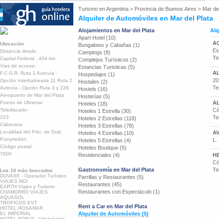
Turismo en
Argentina
>
Provincia de Buenos Aires
>
Mar del
Alquiler de Automóviles en Mar del Plata
Alojamientos en Mar del Plata
Alq
Apart Hotel (10)
A
Ubicación
Bungalows y Cabañas (1)
Es
Distancia desde:
Campings (8)
Te
Capital Federal : 404 km
Complejos Turísticos (2)
Vias de acceso:
Estancias Turisticas (5)
AL
F.C.G.R. Ruta 2 Autovía -
Hospedajes (1)
20
Opción Interbalnearia 11 Ruta 2
Hostales (2)
Te
Autovía - Opción Ruta 3 y 226
Hostels (16)
Aeropuerto de Mar del Plata
Hosterías (5)
Puerto de Ultramar
AL
Hoteles (18)
Telediscado:
Có
Hoteles 1 Estrella (30)
223
Te
Hoteles 2 Estrellas (118)
Cabecera:
Hoteles 3 Estrellas (78)
Localidad del Pdo. de Gral.
AV
Hoteles 4 Estrellas (10)
Pueyrredón
L.
Hoteles 5 Estrellas (4)
Código postal:
Hoteles Boutique (5)
7600
Residenciales (4)
HE
Có
Gastronomía en Mar del Plata
Te
Los 10 más buscados
DUVASE - Operador Turístico
Parrillas y Restaurantes (5)
VIAJES NOI
Restaurantes (45)
EARTH Viajes y Turismo
Restaurantes con Espectáculo (1)
CHAMORRO VIAJES
AQUASOL
TROPICOS EVT
Rent a Car en Mar del Plata
HOTEL ROSAMAR
EL IMPERIAL
Alquiler de Automóviles (5)
HOTEL FOEVA - Vitivinícolas