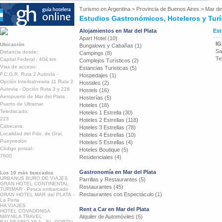
Turismo en
Argentina
>
Provincia de Buenos Aires
>
Mar del
Estudios Gastronómicos, Hoteleros y Turís
Alojamientos en Mar del Plata
Est
Apart Hotel (10)
IG
Ubicación
Bungalows y Cabañas (1)
Sa
Distancia desde:
Campings (8)
Te
Capital Federal : 404 km
Complejos Turísticos (2)
Vias de acceso:
Estancias Turisticas (5)
F.C.G.R. Ruta 2 Autovía -
Hospedajes (1)
Opción Interbalnearia 11 Ruta 2
Hostales (2)
Autovía - Opción Ruta 3 y 226
Hostels (16)
Aeropuerto de Mar del Plata
Hosterías (5)
Puerto de Ultramar
Hoteles (18)
Telediscado:
Hoteles 1 Estrella (30)
223
Hoteles 2 Estrellas (118)
Cabecera:
Hoteles 3 Estrellas (78)
Localidad del Pdo. de Gral.
Hoteles 4 Estrellas (10)
Pueyrredón
Hoteles 5 Estrellas (4)
Código postal:
Hoteles Boutique (5)
7600
Residenciales (4)
Gastronomía en Mar del Plata
Los 10 más buscados
URBANUS BURO DE VIAJES
Parrillas y Restaurantes (5)
GRAN HOTEL CONTINENTAL
Restaurantes (45)
TURIMAR - Pesca embarcado
Restaurantes con Espectáculo (1)
GRAN HOTEL MAR del PLATA -
La Perla
HA VIAJES
Rent a Car en Mar del Plata
HOTEL COVADONGA
MAYNILA TRAVEL
Alquiler de Automóviles (5)
BALNEARIO Nº 1 - EL PORTAL