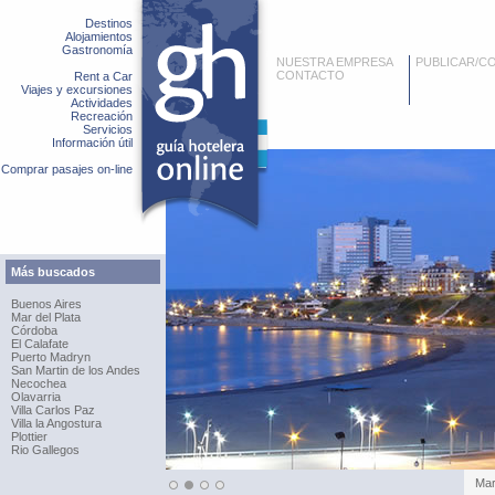
Destinos
Alojamientos
Gastronomía
NUESTRA EMPRESA
PUBLICAR/C
CONTACTO
Rent a Car
Viajes y excursiones
Actividades
Recreación
Servicios
Información útil
Comprar pasajes on-line
Más buscados
Buenos Aires
Mar del Plata
Córdoba
El Calafate
Puerto Madryn
San Martin de los Andes
Necochea
Olavarria
Villa Carlos Paz
Villa la Angostura
Plottier
Rio Gallegos
Pue