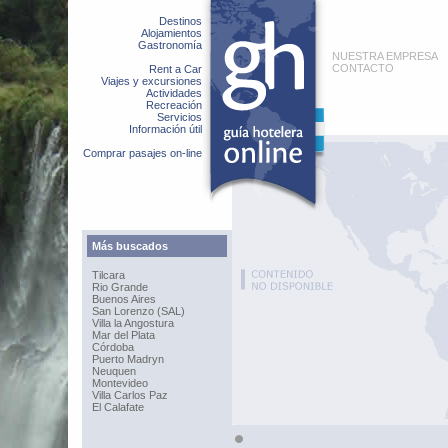
Destinos
Alojamientos
Gastronomía
NUESTRA EMPRESA
CONTACTO
Rent a Car
Viajes y excursiones
Actividades
Recreación
Servicios
Información útil
Comprar pasajes on-line
Más buscados
Tilcara
Rio Grande
Buenos Aires
San Lorenzo (SAL)
Villa la Angostura
Mar del Plata
Córdoba
Puerto Madryn
Neuquen
Montevideo
Villa Carlos Paz
El Calafate