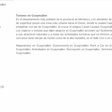
allen
Turismo en Guaymallen
Es el departamento más poblado de la provincia de Mendoza, con alrededor de
de superficie posee una zona más urbana hacia el Oeste, donde la ciudad Capit
)
empalmar con las de Guaymallén, al cruzar el antiguo Canal Cacique Guaymallé
Los viajeros y turistas que elijen alojarse en Guaymallén acceden así fácilmen
a sus atractivos naturales y a todas las actividades turísticas que se ofrecen, 
cercanos tanto del pie de monte como de la alta montaña, en el Valle Uco o en 
Alojamientos en Guaymallen. Gastronomía en Guaymallen. Rent a Car en Gu
Guaymallen. Actividades en Guaymallen. Recreación en Guaymallen. Servicios
Guaymallen.
 (9)