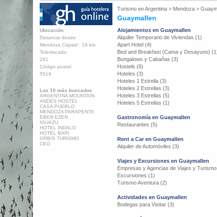
Turismo en
Argentina
>
Mendoza
>
Guaym
Guaymallen
Alojamientos en Guaymallen
Ubicación
Alquiler Temporario de Viviendas (1)
Distancia desde:
Apart Hotel (4)
Mendoza Capital : 19 km
Bed and Breakfast (Cama y Desayuno) (1
Telediscado:
Bungalows y Cabañas (3)
261
Hostels (6)
Código postal:
Hoteles (3)
5519
Hoteles 1 Estrella (3)
Hoteles 2 Estrellas (3)
Los 10 más buscados
Hoteles 3 Estrellas (5)
ARGENTINA MOUNTAIN
ANDES HOSTEL
Hoteles 5 Estrellas (1)
CASA PUEBLO
MENDOZA PARAPENTE
EBEN EZEN
Gastronomía en Guaymallen
IGUAZU
Restaurantes (5)
HOTEL INDALO
HOTEL BARI
ORBIS TURISMO
Rent a Car en Guaymallen
CEO
Alquiler de Automóviles (3)
Viajes y Excursiones en Guaymallen
Empresas y Agencias de Viajes y Turismo
Excursiones (1)
Turismo Aventura (2)
Actividades en Guaymallen
Bodegas para Visitar (3)