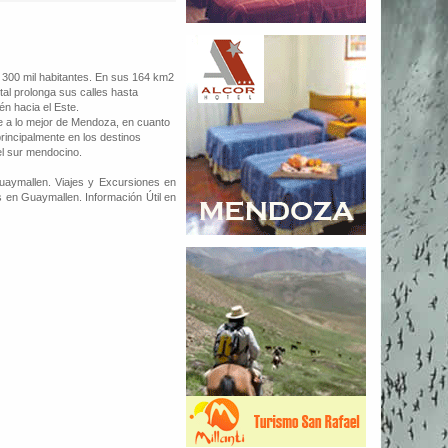
 300 mil habitantes. En sus 164 km2
al prolonga sus calles hasta
n hacia el Este.
te a lo mejor de Mendoza, en cuanto
principalmente en los destinos
el sur mendocino.
aymallen. Viajes y Excursiones en
 en Guaymallen. Información Útil en