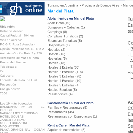
Turismo en
Argentina
>
Provincia de Buenos Aires
>
Mar del
Mar del Plata
Alojamientos en Mar del Plata
Tu
Apart Hotel (10)
Es
Ubicación
Bungalows y Cabañas (1)
te
Distancia desde:
Campings (8)
Capital Federal : 404 km
Complejos Turísticos (2)
Vias de acceso:
Estancias Turisticas (5)
Ce
F.C.G.R. Ruta 2 Autovía -
Hospedajes (1)
- 
Opción Interbalnearia 11 Ruta 2
Hostales (2)
Autovía - Opción Ruta 3 y 226
Hostels (16)
- 
Aeropuerto de Mar del Plata
Hosterías (5)
- 
Puerto de Ultramar
Hoteles (18)
- 
Telediscado:
Hoteles 1 Estrella (30)
223
Hoteles 2 Estrellas (118)
+5
Cabecera:
Hoteles 3 Estrellas (78)
- 
Localidad del Pdo. de Gral.
Hoteles 4 Estrellas (10)
Pueyrredón
Hoteles 5 Estrellas (4)
Código postal:
Hoteles Boutique (5)
7600
Residenciales (4)
Ac
Gastronomía en Mar del Plata
Los 10 más buscados
BALNEARIO Nº 20 - EL
Parrillas y Restaurantes (5)
C
GRIEGO
Restaurantes (45)
NAIVA VIAJES Y TURISMO
En
Restaurantes con Espectáculo (1)
HOTEL SOUSAS
las
ZANIER TURISMO
MUSEO BRUZZONE
Rent a Car en Mar del Plata
Se
MDQ HOSTEL
PLAYA GRANDE N°1 - OCEAN
Alquiler de Automóviles (5)
al
CLUB