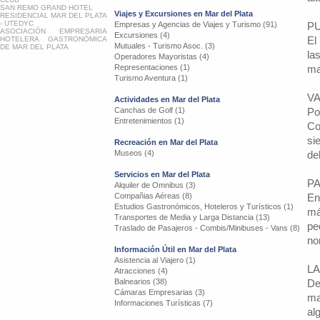
SAN REMO GRAND HOTEL
Viajes y Excursiones en Mar del Plata
RESIDENCIAL MAR DEL PLATA
- UTEDYC
Empresas y Agencias de Viajes y Turismo (91)
P
ASOCIACIÓN EMPRESARIA
Excursiones (4)
El
HOTELERA GASTRONÓMICA
Mutuales - Turismo Asoc. (3)
DE MAR DEL PLATA
la
Operadores Mayoristas (4)
Representaciones (1)
ma
Turismo Aventura (1)
V
Actividades en Mar del Plata
Canchas de Golf (1)
Po
Entretenimientos (1)
Co
si
Recreación en Mar del Plata
Museos (4)
de
Servicios en Mar del Plata
P
Alquiler de Omnibus (3)
Compañias Aéreas (8)
En
Estudios Gastronómicos, Hoteleros y Turísticos (1)
má
Transportes de Media y Larga Distancia (13)
pe
Traslado de Pasajeros - Combis/Minibuses - Vans (8)
no
Información Útil en Mar del Plata
Asistencia al Viajero (1)
LA
Atracciones (4)
Balnearios (38)
De
Cámaras Empresarias (3)
ma
Informaciones Turísticas (7)
al