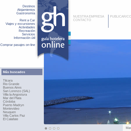
Destinos
Alojamientos
Gastronomía
NUESTRA EMPRESA
PUBLICAR/C
CONTACTO
Rent a Car
Viajes y excursiones
Actividades
Recreación
Servicios
Información útil
Comprar pasajes on-line
Más buscados
Tilcara
Rio Grande
Buenos Aires
San Lorenzo (SAL)
Villa la Angostura
Mar del Plata
Córdoba
Puerto Madryn
Montevideo
Neuquen
Villa Carlos Paz
El Calafate
Mar