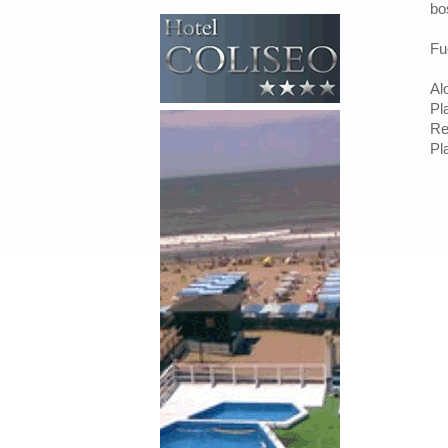
bo
Fu
Al
Pl
Re
Pl