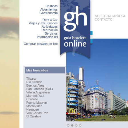
Destinos
Alojamientos
Gastronomía
NUESTRA EMPRESA
CONTACTO
Rent a Car
Viajes y excursiones
Actividades
Recreación
Servicios
Información útil
Comprar pasajes on-line
Más buscados
Tilcara
Rio Grande
Buenos Aires
San Lorenzo (SAL)
Villa la Angostura
Mar del Plata
Córdoba
Puerto Madryn
Montevideo
Neuquen
Villa Carlos Paz
El Calafate