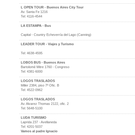
L OPEN TOUR - Buenos Aires City Tour
Av. Santa Fe 1216
Tel: 4116-4544
LA ESTAMPA - Bus
Capital - Country Echeverría del Lago (Canning)
LEADER TOUR - Viajes y Turismo
Tel: 4638-4595
LOBOS BUS - Buenos Aires
Bartolomé Mitre 1760 - Congreso
Tel: 4381-6000
LOGOS TRASLADOS
Miller 2384, piso 7º Ofic. B
Tel: 4522-0962
LOGOS TRASLADOS
Av. Alvarez Thomas 2122, ofic. 2
Tel: 5648-5100
LUDA TURISMO
Laprida 237 - Avellaneda
Tel: 4201-5037
Vamos al padre Ignacio