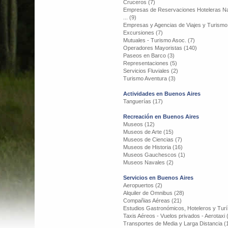
Cruceros (7)
Empresas de Reservaciones Hoteleras Na
... (9)
Empresas y Agencias de Viajes y Turismo
Excursiones (7)
Mutuales - Turismo Asoc. (7)
Operadores Mayoristas (140)
Paseos en Barco (3)
Representaciones (5)
Servicios Fluviales (2)
Turismo Aventura (3)
Actividades en Buenos Aires
Tanguerías (17)
Recreación en Buenos Aires
Museos (12)
Museos de Arte (15)
Museos de Ciencias (7)
Museos de Historia (16)
Museos Gauchescos (1)
Museos Navales (2)
Servicios en Buenos Aires
Aeropuertos (2)
Alquiler de Omnibus (28)
Compañias Aéreas (21)
Estudios Gastronómicos, Hoteleros y Turí
Taxis Aéreos - Vuelos privados - Aerotaxi 
Transportes de Media y Larga Distancia (