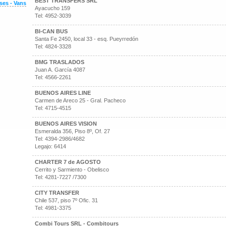
BEST TRANSFERS SRL
ses - Vans
Ayacucho 159
Tel: 4952-3039
BI-CAN BUS
Santa Fe 2450, local 33 - esq. Pueyrredón
Tel: 4824-3328
BMG TRASLADOS
Juan A. García 4087
Tel: 4566-2261
BUENOS AIRES LINE
Carmen de Areco 25 - Gral. Pacheco
Tel: 4715-4515
BUENOS AIRES VISION
Esmeralda 356, Piso 8º, Of. 27
Tel: 4394-2986/4682
Legajo: 6414
CHARTER 7 de AGOSTO
Cerrito y Sarmiento - Obelisco
Tel: 4281-7227 /7300
CITY TRANSFER
Chile 537, piso 7º Ofic. 31
Tel: 4981-3375
Combi Tours SRL - Combitours