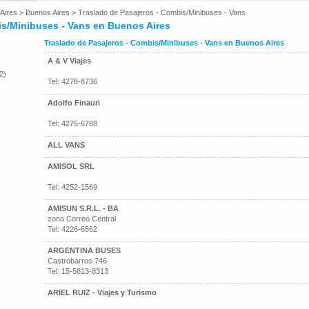
Aires
>
Buenos Aires
>
Traslado de Pasajeros - Combis/Minibuses - Vans
is/Minibuses - Vans en Buenos Aires
Traslado de Pasajeros - Combis/Minibuses - Vans en Buenos Aires
A & V Viajes
2)
Tel: 4278-8736
Adolfo Finauri
Tel: 4275-6788
ALL VANS
AMISOL SRL
Tel: 4252-1569
AMISUN S.R.L. - BA
zona Correo Central
Tel: 4226-6562
ARGENTINA BUSES
Castrobarros 746
Tel: 15-5813-8313
ARIEL RUIZ - Viajes y Turismo