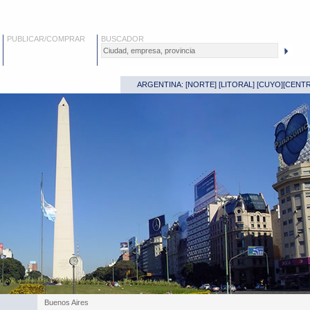
PUBLICAR/COMPRAR
BUSCADOR
ARGENTINA: [
NORTE
] [
LITORAL
] [
CUYO
][
CENT
Teatro Colón