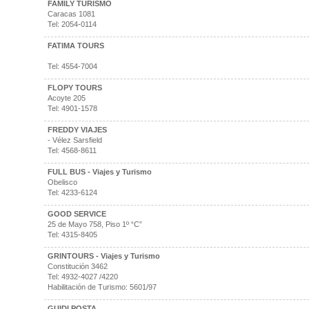
FAMILY TURISMO
Caracas 1081
Tel: 2054-0114
FATIMA TOURS
Tel: 4554-7004
FLOPY TOURS
Acoyte 205
Tel: 4901-1578
FREDDY VIAJES
- Vélez Sarsfield
Tel: 4568-8611
FULL BUS - Viajes y Turismo
Obelisco
Tel: 4233-6124
GOOD SERVICE
25 de Mayo 758, Piso 1º “C”
Tel: 4315-8405
GRINTOURS - Viajes y Turismo
Constitución 3462
Tel: 4932-4027 /4220
Habilitación de Turismo: 5601/97
GUIDI POSTA