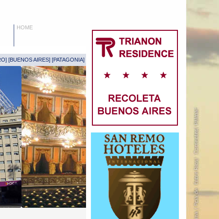
HOME
RO
] [
BUENOS AIRES
] [
PATAGONIA
]