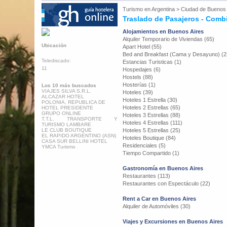
Turismo en
Argentina
>
Ciudad de Buenos 
Traslado de Pasajeros - Comb
Alojamientos en Buenos Aires
Alquiler Temporario de Viviendas (65)
Ubicación
Apart Hotel (55)
Bed and Breakfast (Cama y Desayuno) (2
Telediscado:
Estancias Turisticas (1)
11
Hospedajes (6)
Hostels (88)
Hosterías (1)
Los 10 más buscados
VIAJES SILVA S.R.L.
Hoteles (39)
ALCAZAR HOTEL
Hoteles 1 Estrella (30)
POLONIA, REPUBLICA DE
Hoteles 2 Estrellas (65)
HOTEL PRESIDENTE
GRUPO ONLINE
Hoteles 3 Estrellas (88)
T.T.L. TRANSPORTE Y
Hoteles 4 Estrellas (111)
TURISMO LAMBARE
LE CLUB BOUTIQUE
Hoteles 5 Estrellas (25)
EL RAPIDO ARGENTINO (ASN)
Hoteles Boutique (84)
CASA SUR BELLINI HOTEL
Residenciales (5)
YMCA Turismo
Tiempo Compartido (1)
Gastronomía en Buenos Aires
Restaurantes (113)
Restaurantes con Espectáculo (22)
Rent a Car en Buenos Aires
Alquiler de Automóviles (30)
Viajes y Excursiones en Buenos Aires