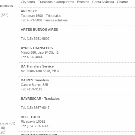
City tours - Traslados a aeropuertos - Eventos - Costa Atlántica - Charter
cionales
ARLOEXY
 (652)
Tucumán 1500 - Tribunales
Tel: 4373-5001 - líneas rotativas
ARTES BUENOS AIRES
Tel: (15) 6951-9802
AYRES TRANSFERS
Maipú 566, piso 9º Ofic. E
Tel: 4326-4044
BA Transfers Service
Av. Triunvirato 5648, PB 3
BAIRES Transfers
Castro Barros 325
Tel: 4139-9119
BAYRESCAR - Traslados
Tel: (15) 6857-9047
BEEL TOUR
Rivadavia 10092
sticos (63)
Tel: (15) 5026-6306
(16)
128)