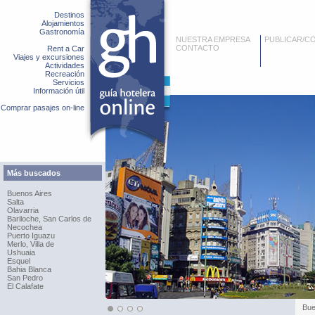
Destinos
Alojamientos
Gastronomía
NUESTRA EMPRESA
PUBLICAR/C
CONTACTO
Rent a Car
Viajes y excursiones
Actividades
Recreación
Servicios
Información útil
Comprar pasajes on-line
Más buscados
Buenos Aires
Salta
Olavarria
Bariloche, San Carlos de
Necochea
Puerto Iguazu
Merlo, Villa de
Ushuaia
Esquel
Bahia Blanca
San Pedro
El Calafate
Bue