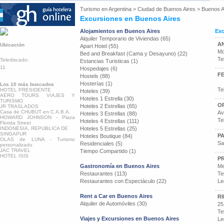
Turismo en
Argentina
>
Ciudad de Buenos Aires
>
Buenos A
Excursiones en Buenos Aires
Alojamientos en Buenos Aires
Exc
Alquiler Temporario de Viviendas (65)
A
Ubicación
Apart Hotel (55)
Mo
Bed and Breakfast (Cama y Desayuno) (22)
Te
Telediscado:
Estancias Turisticas (1)
11
Hospedajes (6)
F
Hostels (88)
Hosterías (1)
Los 10 más buscados
Te
HOTEL PRESIDENTE
Hoteles (39)
AERO TOURS VIAJES Y
Hoteles 1 Estrella (30)
TURISMO
O
Hoteles 2 Estrellas (65)
JR TRASLADOS
Casa de CHUBUT en C.A.B.A.
Av
Hoteles 3 Estrellas (88)
HOWARD JOHNSON - Plaza
Te
Hoteles 4 Estrellas (111)
Florida Street
INDONESIA, REPUBLICA DE
Hoteles 5 Estrellas (25)
SINGAPUR
P
Hoteles Boutique (84)
OLAS de LUNA - Turismo
Sa
Residenciales (5)
personalizado
JAC TRAVEL
Tiempo Compartido (1)
HOTEL ISIS
PR
Gastronomía en Buenos Aires
Me
Restaurantes (113)
Te
Restaurantes con Espectáculo (22)
Le
Rent a Car en Buenos Aires
RI
Alquiler de Automóviles (30)
25
Te
Viajes y Excursiones en Buenos Aires
Le