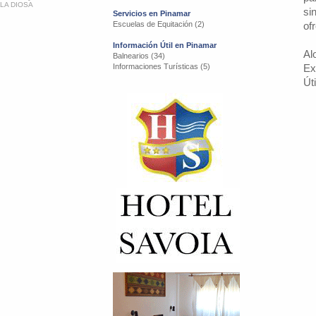
LA DIOSA
si
Servicios en Pinamar
Escuelas de Equitación (2)
of
Información Útil en Pinamar
Al
Balnearios (34)
Informaciones Turísticas (5)
Ex
Út