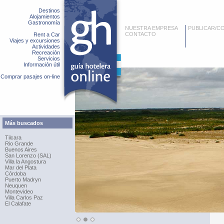
Destinos
Alojamientos
Gastronomía
NUESTRA EMPRESA
PUBLICAR/C
CONTACTO
Rent a Car
Viajes y excursiones
Actividades
Recreación
Servicios
Información útil
Comprar pasajes on-line
Más buscados
Tilcara
Rio Grande
Buenos Aires
San Lorenzo (SAL)
Villa la Angostura
Mar del Plata
Córdoba
Puerto Madryn
Neuquen
Montevideo
Villa Carlos Paz
El Calafate