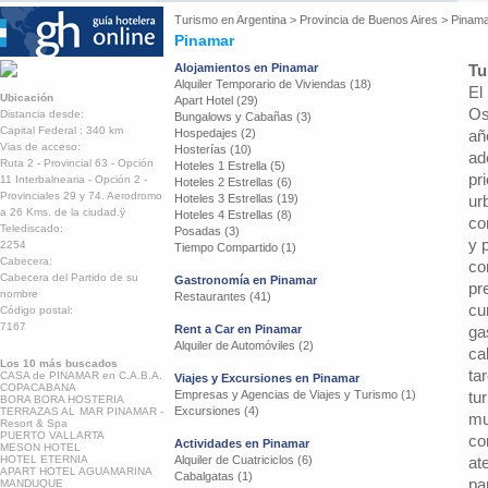
Turismo en
Argentina
>
Provincia de Buenos Aires
>
Pinam
Pinamar
Alojamientos en Pinamar
Tu
Alquiler Temporario de Viviendas (18)
El
Ubicación
Apart Hotel (29)
Os
Distancia desde:
Bungalows y Cabañas (3)
Capital Federal : 340 km
Hospedajes (2)
añ
Vias de acceso:
Hosterías (10)
ad
Ruta 2 - Provincial 63 - Opción
Hoteles 1 Estrella (5)
pr
11 Interbalnearia - Opción 2 -
Hoteles 2 Estrellas (6)
Provinciales 29 y 74. Aerodromo
Hoteles 3 Estrellas (19)
ur
a 26 Kms. de la ciudad.ÿ
Hoteles 4 Estrellas (8)
co
Telediscado:
Posadas (3)
y 
2254
Tiempo Compartido (1)
Cabecera:
co
Cabecera del Partido de su
Gastronomía en Pinamar
pr
nombre
Restaurantes (41)
cu
Código postal:
7167
Rent a Car en Pinamar
ga
Alquiler de Automóviles (2)
ca
Los 10 más buscados
ta
CASA de PINAMAR en C.A.B.A.
Viajes y Excursiones en Pinamar
COPACABANA
Empresas y Agencias de Viajes y Turismo (1)
tu
BORA BORA HOSTERIA
Excursiones (4)
TERRAZAS AL MAR PINAMAR -
mu
Resort & Spa
PUERTO VALLARTA
co
Actividades en Pinamar
MESON HOTEL
HOTEL ETERNIA
Alquiler de Cuatriciclos (6)
at
APART HOTEL AGUAMARINA
Cabalgatas (1)
pa
MANDUQUE