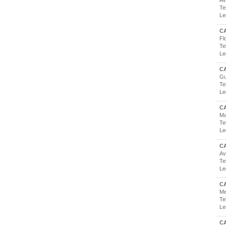
Av
Te
Le
C
Fl
Te
Le
C
Gu
Te
Le
C
Ma
Te
Le
C
Av
Te
Le
C
Me
Te
Le
CA