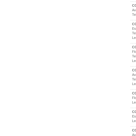
C
Av
Te
C
Es
Te
Le
C
Fl
Te
Le
C
Av
Te
Le
CO
Fl
Le
C
Es
Le
C
Av