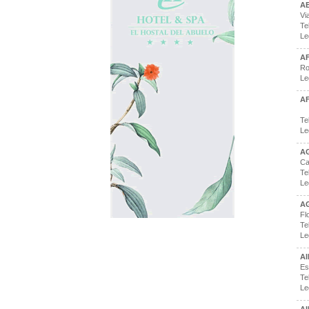
A
Vi
Te
Le
AF
Ro
Le
AF
Te
Le
AG
Ca
Te
Le
A
Fl
Te
Le
A
Es
Te
Le