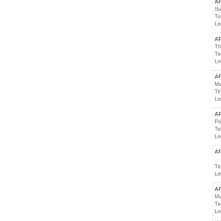
A
Su
Te
Le
A
Th
Te
Le
A
Ma
Te
Le
A
Pa
Te
Le
A
Te
Le
A
Ma
Te
Le