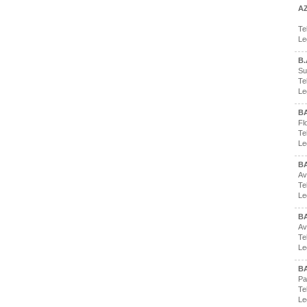
AZ
Te
Le
B.
Su
Te
Le
B
Fl
Te
Le
B
Av
Te
Le
BA
Av
Te
Le
B
Pa
Te
Le