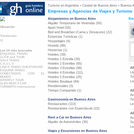
Turismo en
Argentina
>
Ciudad de Buenos Aires
>
Buenos A
Empresas y Agencias de Viajes y Turismo
Alojamientos en Buenos Aires
Emp
Alquiler Temporario de Viviendas (65)
Ubicación
Apart Hotel (55)
Bed and Breakfast (Cama y Desayuno) (22)
Telediscado:
Estancias Turisticas (1)
11
Hospedajes (6)
Hostels (88)
Hosterías (1)
Los 10 más buscados
ESQUISOL TRAVEL
Hoteles (39)
CLICK and TOUR
Hoteles 1 Estrella (30)
GALA TANGO
Hoteles 2 Estrellas (65)
C.A.U.L.V.
LINA'S TANGO GUESTHOUSE
A
Hoteles 3 Estrellas (88)
ESQUINA TANGO
Li
Hoteles 4 Estrellas (111)
CONECTADOS CON EL
Te
MUNDO
Hoteles 5 Estrellas (25)
INTERFLY TOUR
Le
Hoteles Boutique (84)
ALBA RENT A CAR
Residenciales (5)
TURIMIRTH Internacional
Tiempo Compartido (1)
A
Av
Gastronomía en Buenos Aires
Te
Restaurantes (113)
Le
Restaurantes con Espectáculo (22)
AB
Rent a Car en Buenos Aires
Av
Alquiler de Automóviles (30)
Te
Le
Viajes y Excursiones en Buenos Aires