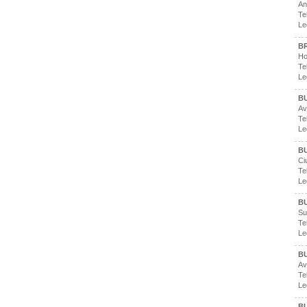
An
Te
Le
B
Ho
Te
Le
B
Av
Te
Le
B
Ci
Te
Le
B
Su
Te
Le
B
Av
Te
Le
B