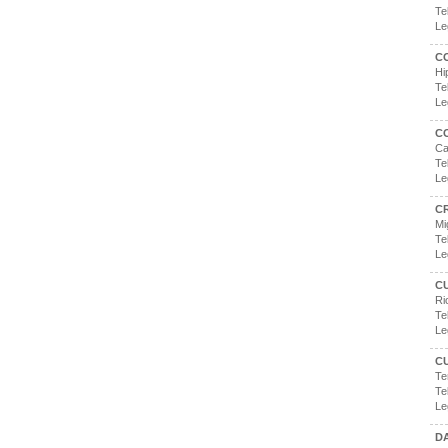
Te
Le
CO
Hi
Te
Le
C
Ca
Te
Le
C
Mi
Te
Le
C
Ri
Te
Le
C
Te
Te
Le
DA