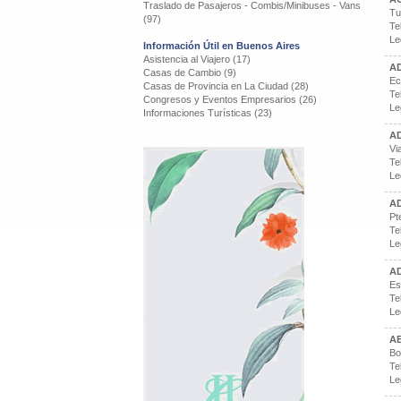
Traslado de Pasajeros - Combis/Minibuses - Vans
Tu
(97)
Te
Le
Información Útil en Buenos Aires
Asistencia al Viajero (17)
A
Casas de Cambio (9)
Ec
Casas de Provincia en La Ciudad (28)
Te
Congresos y Eventos Empresarios (26)
Le
Informaciones Turísticas (23)
A
Vi
Te
Le
A
Pt
Te
Le
A
Es
Te
Le
A
Bo
Te
Le