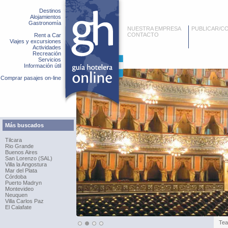
Destinos
Alojamientos
Gastronomía
NUESTRA EMPRESA
PUBLICAR/C
CONTACTO
Rent a Car
Viajes y excursiones
Actividades
Recreación
Servicios
Información útil
Comprar pasajes on-line
Más buscados
Tilcara
Rio Grande
Buenos Aires
San Lorenzo (SAL)
Villa la Angostura
Mar del Plata
Córdoba
Puerto Madryn
Montevideo
Neuquen
Villa Carlos Paz
El Calafate
Tea