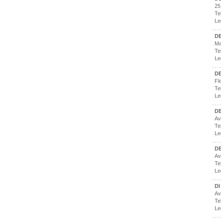
25
Te
Le
D
Ma
Te
Le
D
Fl
Te
Le
D
Av
Te
Le
DE
Av
Te
Le
DI
Av
Te
Le