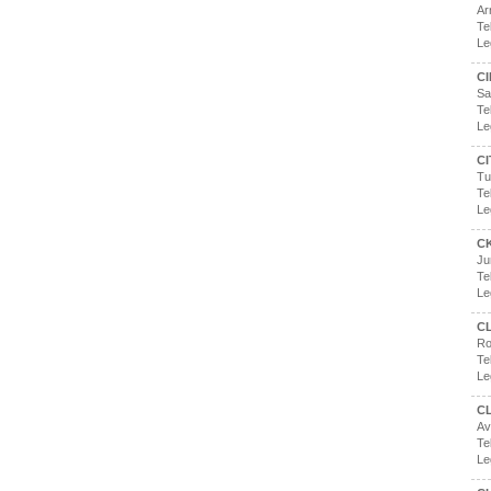
Ar
Te
Le
C
Sa
Te
Le
C
Tu
Te
Le
C
Ju
Te
Le
C
Ro
Te
Le
C
Av
Te
Le