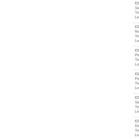
C
Sa
Te
Le
C
Ma
Te
Le
C
Pt
Te
Le
C
Pa
Te
Le
C
Sa
Te
Le
CO
De
Te
Le