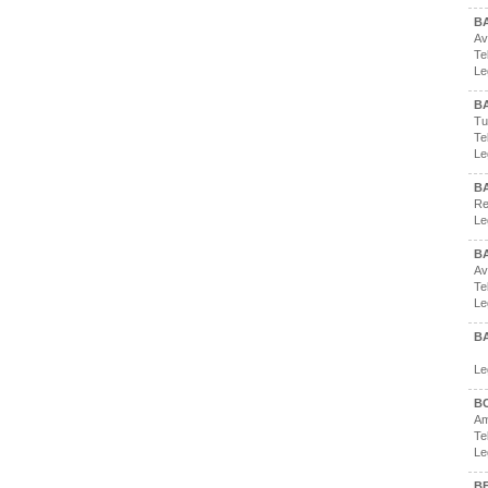
B
Av
Te
Le
BA
Tu
Te
Le
BA
Re
Le
B
Av
Te
Le
B
Le
B
Am
Te
Le
B