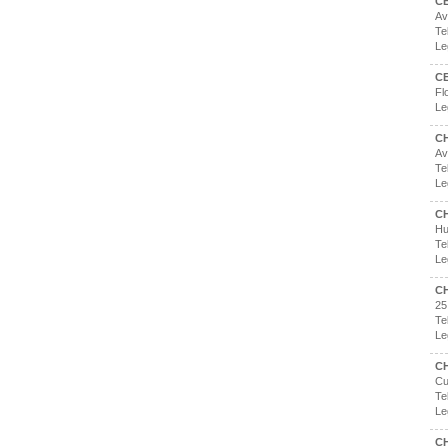
CE
Av
Te
Le
C
Fl
Le
C
Av
Te
Le
C
Hu
Te
Le
CH
25
Te
Le
C
Cu
Te
Le
C