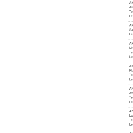
A
Av
Te
Le
A
Sa
Le
AM
Ma
Te
Le
AM
Fl
Te
Le
A
Av
Te
Le
A
La
Te
Le