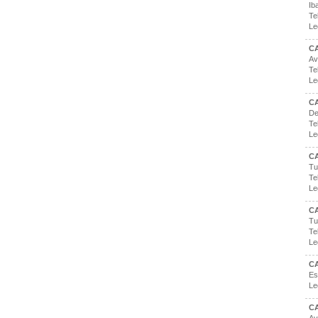
Ib
Te
Le
C
Av
Te
Le
CA
De
Te
Le
C
Tu
Te
Le
C
Tu
Te
Le
C
Es
Le
C