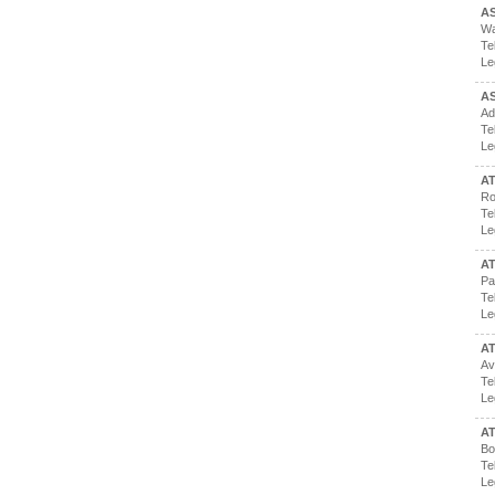
AS
Wa
Te
Le
A
Ad
Te
Le
AT
Ro
Te
Le
A
Pa
Te
Le
AT
Av
Te
Le
AT
Bo
Te
Le