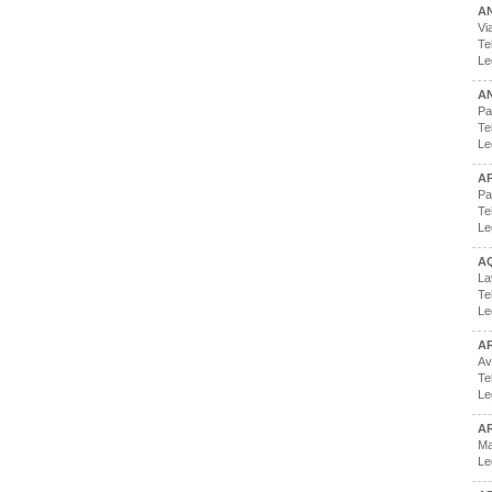
A
Vi
Te
Le
AN
Pa
Te
Le
A
Pa
Te
Le
A
La
Te
Le
AR
Av
Te
Le
A
Ma
Le