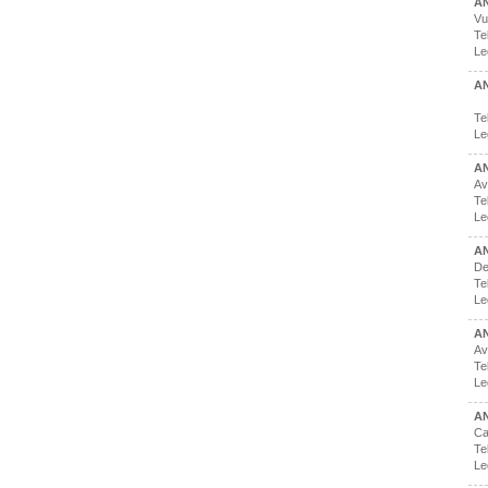
AN
Vu
Te
Le
AN
Te
Le
A
Av
Te
Le
A
De
Te
Le
A
Av
Te
Le
A
Ca
Te
Le