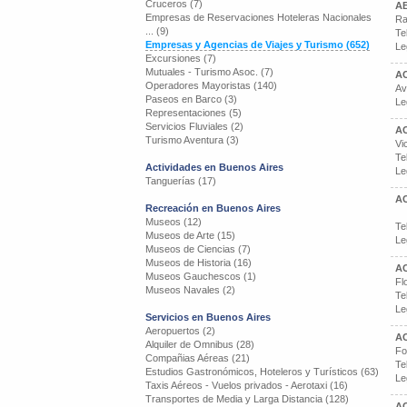
Cruceros (7)
A
Empresas de Reservaciones Hoteleras Nacionales
Ra
... (9)
Te
Empresas y Agencias de Viajes y Turismo (652)
Le
Excursiones (7)
Mutuales - Turismo Asoc. (7)
AC
Operadores Mayoristas (140)
Av
Paseos en Barco (3)
Le
Representaciones (5)
Servicios Fluviales (2)
A
Turismo Aventura (3)
Vi
Te
Actividades en Buenos Aires
Le
Tanguerías (17)
A
Recreación en Buenos Aires
Museos (12)
Te
Museos de Arte (15)
Le
Museos de Ciencias (7)
Museos de Historia (16)
A
Museos Gauchescos (1)
Fl
Museos Navales (2)
Te
Le
Servicios en Buenos Aires
Aeropuertos (2)
AC
Alquiler de Omnibus (28)
Fo
Compañias Aéreas (21)
Te
Estudios Gastronómicos, Hoteleros y Turísticos (63)
Le
Taxis Aéreos - Vuelos privados - Aerotaxi (16)
Transportes de Media y Larga Distancia (128)
A