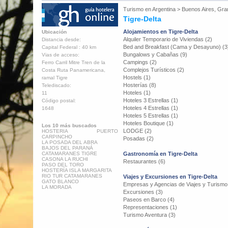
Turismo en
Argentina
>
Buenos Aires, Gra
Tigre-Delta
Alojamientos en Tigre-Delta
Ubicación
Alquiler Temporario de Viviendas (2)
Distancia desde:
Bed and Breakfast (Cama y Desayuno) (3
Capital Federal : 40 km
Bungalows y Cabañas (9)
Vias de acceso:
Campings (2)
Ferro Carril Mitre Tren de la
Complejos Turísticos (2)
Costa Ruta Panamericana,
Hostels (1)
ramal Tigre
Hosterías (8)
Telediscado:
Hoteles (1)
11
Hoteles 3 Estrellas (1)
Código postal:
Hoteles 4 Estrellas (1)
1648
Hoteles 5 Estrellas (1)
Hoteles Boutique (1)
Los 10 más buscados
LODGE (2)
HOSTERIA PUERTO
CARPINCHO
Posadas (2)
LA POSADA DEL ABRA
BAJOS DEL PARANÁ
CATAMARANES TIGRE
Gastronomía en Tigre-Delta
CASONA LA RUCHI
Restaurantes (6)
PASO DEL TORO
HOSTERÍA ISLA MARGARITA
RIO TUR CATAMARANES
Viajes y Excursiones en Tigre-Delta
GATO BLANCO
Empresas y Agencias de Viajes y Turismo
LA MORADA
Excursiones (3)
Paseos en Barco (4)
Representaciones (1)
Turismo Aventura (3)