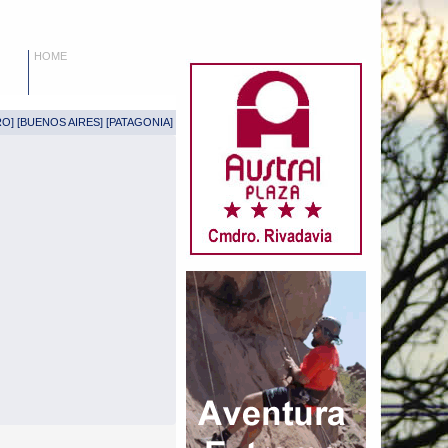
HOME
RO
] [
BUENOS AIRES
] [
PATAGONIA
]