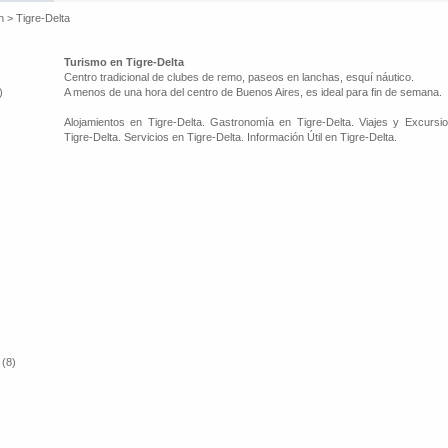
n
>
Tigre-Delta
Turismo en Tigre-Delta
Centro tradicional de clubes de remo, paseos en lanchas, esquí náutico.
)
A menos de una hora del centro de Buenos Aires, es ideal para fin de semana.
Alojamientos en Tigre-Delta. Gastronomía en Tigre-Delta. Viajes y Excursi
Tigre-Delta. Servicios en Tigre-Delta. Información Útil en Tigre-Delta.
 (8)