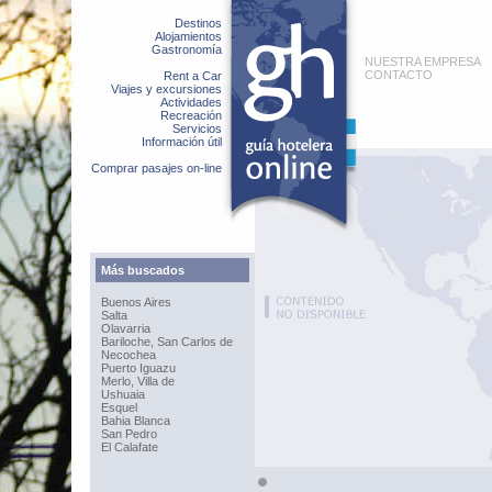
Destinos
Alojamientos
Gastronomía
NUESTRA EMPRESA
CONTACTO
Rent a Car
Viajes y excursiones
Actividades
Recreación
Servicios
Información útil
Comprar pasajes on-line
Más buscados
Buenos Aires
Salta
Olavarria
Bariloche, San Carlos de
Necochea
Puerto Iguazu
Merlo, Villa de
Ushuaia
Esquel
Bahia Blanca
San Pedro
El Calafate