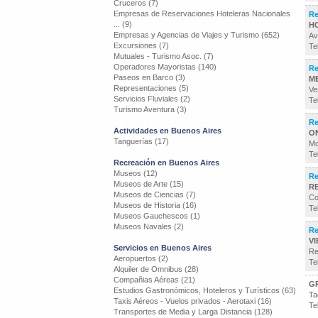
Cruceros (7)
Empresas de Reservaciones Hoteleras Nacionales
Re
... (9)
H
Empresas y Agencias de Viajes y Turismo (652)
Av
Excursiones (7)
Te
Mutuales - Turismo Asoc. (7)
Operadores Mayoristas (140)
Re
Paseos en Barco (3)
M
Representaciones (5)
Ve
Servicios Fluviales (2)
Te
Turismo Aventura (3)
Re
Actividades en Buenos Aires
O
Tanguerías (17)
Mo
Te
Recreación en Buenos Aires
Museos (12)
Re
Museos de Arte (15)
R
Museos de Ciencias (7)
Co
Museos de Historia (16)
Te
Museos Gauchescos (1)
Museos Navales (2)
Re
V
Servicios en Buenos Aires
Re
Aeropuertos (2)
Te
Alquiler de Omnibus (28)
Compañias Aéreas (21)
G
Estudios Gastronómicos, Hoteleros y Turísticos (63)
Ta
Taxis Aéreos - Vuelos privados - Aerotaxi (16)
Te
Transportes de Media y Larga Distancia (128)