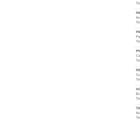
Te
P
Av
Te
P
Pa
Te
PN
Ca
Te
R
Go
Te
H
Br
Te
T
Av
Te