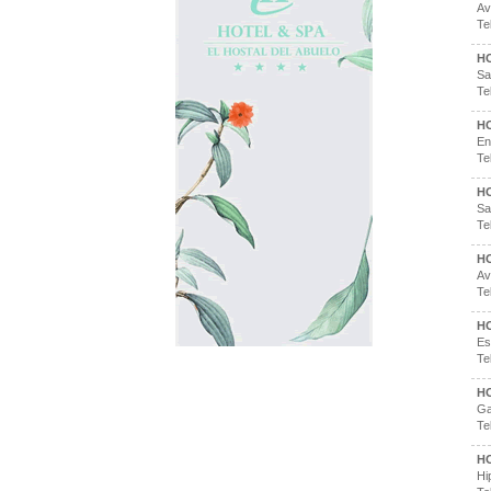
Av
Te
H
Sa
Te
H
En
Te
H
Sa
Te
H
Av
Te
H
Es
Te
H
Ga
Te
H
Hi