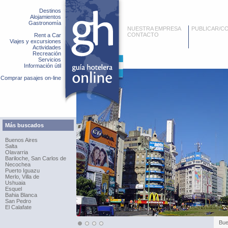
Destinos
Alojamientos
Gastronomía
NUESTRA EMPRESA
PUBLICAR/C
CONTACTO
Rent a Car
Viajes y excursiones
Actividades
Recreación
Servicios
Información útil
Comprar pasajes on-line
Más buscados
Buenos Aires
Salta
Olavarria
Bariloche, San Carlos de
Necochea
Puerto Iguazu
Merlo, Villa de
Ushuaia
Esquel
Bahia Blanca
San Pedro
El Calafate
Bue