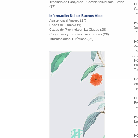
Traslado de Pasajeros - Combis/Minibuses - Vans
HO
(97)
Ca
Te
Información Útil en Buenos Aires
Asistencia al Viajero (17)
HO
Casas de Cambio (9)
Su
Casas de Provincia en La Ciudad (28)
Te
Congresos y Eventos Empresarios (26)
Informaciones Turísticas (23)
HO
Av
Te
HO
Ba
Te
H
An
Te
H
By
Te
H
Ba
Te
H