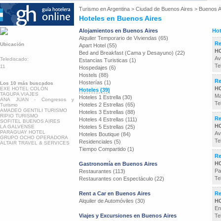
Turismo en
Argentina
>
Ciudad de Buenos Aires
>
Buenos A
Hoteles en Buenos Aires
Alojamientos en Buenos Aires
Hot
Alquiler Temporario de Viviendas (65)
Re
Ubicación
Apart Hotel (55)
H
Bed and Breakfast (Cama y Desayuno) (22)
Av
Telediscado:
Estancias Turisticas (1)
Te
11
Hospedajes (6)
Hostels (88)
Re
Hosterías (1)
Los 10 más buscados
H
EXE HOTEL COLÓN
Hoteles (39)
TAGUPA VIAJES
Ma
Hoteles 1 Estrella (30)
ANA JUAN - Congresos y
Te
Hoteles 2 Estrellas (65)
Turismo
AMADEO GENTILI TURISMO
Hoteles 3 Estrellas (88)
RIPIO TURISMO
Re
Hoteles 4 Estrellas (111)
SOFITEL BUENOS AIRES
H
LA GALVENSE
Hoteles 5 Estrellas (25)
PARAGUAY HOTEL
Av
Hoteles Boutique (84)
GRUPO OCHO OPERADORA
Te
Residenciales (5)
ALTAIR TRAVEL & SERVICES
Tiempo Compartido (1)
Re
H
Gastronomía en Buenos Aires
Pa
Restaurantes (113)
Te
Restaurantes con Espectáculo (22)
Rent a Car en Buenos Aires
Re
Alquiler de Automóviles (30)
H
En
Viajes y Excursiones en Buenos Aires
Te