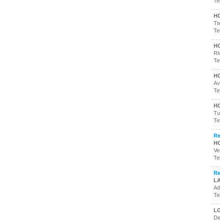
Te
H
Tt
Te
H
Ri
Te
H
Av
Te
HO
Tu
Te
Re
H
Ve
Te
Re
L
Ad
Te
L
De