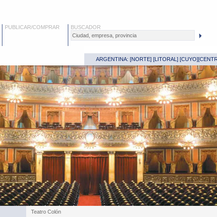
PUBLICAR/COMPRAR
BUSCADOR
ARGENTINA: [
NORTE
] [
LITORAL
] [
CUYO
][
CENT
Teatro Colón