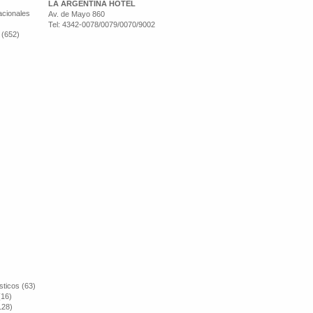
LA ARGENTINA HOTEL
cionales
Av. de Mayo 860
Tel: 4342-0078/0079/0070/9002
 (652)
sticos (63)
(16)
128)