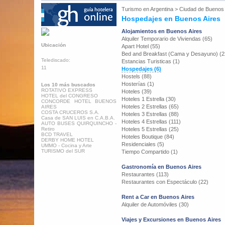
Turismo en
Argentina
>
Ciudad de Buenos 
Hospedajes en Buenos Aires
Alojamientos en Buenos Aires
Alquiler Temporario de Viviendas (65)
Ubicación
Apart Hotel (55)
Bed and Breakfast (Cama y Desayuno) (2
Telediscado:
Estancias Turisticas (1)
11
Hospedajes (6)
Hostels (88)
Hosterías (1)
Los 10 más buscados
ROTATIVO EXPRESS
Hoteles (39)
HOTEL del CONGRESO
Hoteles 1 Estrella (30)
CONCORDE HOTEL BUENOS
Hoteles 2 Estrellas (65)
AIRES
COSTA CRUCEROS S.A.
Hoteles 3 Estrellas (88)
Casa de SAN LUIS en C.A.B.A.
Hoteles 4 Estrellas (111)
AUTO BUSES QUIRQUINCHO -
Retiro
Hoteles 5 Estrellas (25)
BCD TRAVEL
Hoteles Boutique (84)
DERBY HOME HOTEL
Residenciales (5)
UMMO - Cocina y Arte
TURISMO del SUR
Tiempo Compartido (1)
Gastronomía en Buenos Aires
Restaurantes (113)
Restaurantes con Espectáculo (22)
Rent a Car en Buenos Aires
Alquiler de Automóviles (30)
Viajes y Excursiones en Buenos Aires