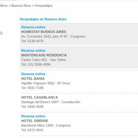
Aires
>
Buenos Aires
>
Hospedajes
Hospedajes en Buenos Aires
Reserva online
HOMESTAY BUENOS AIRES
2)
Av. Corrientes 1642, piso 4º 87 - Congreso
Tel: 5139-0476
Reserva online
MANTENGASE RESIDENCIA
Carlos Calvo 651 - San Telmo
Tel: (15) 5586-4596
Reserva online
HOTEL BAHIA
Hipólito Yrigoyen 3062 - Bº Once
Tel: 4931-7198
HOTEL CASABLANCA
Santiago del Estero 1687 - Constitución
Tel: 4305-4048
Reserva online
HOTEL ORENSE
Bartolomé Mitre 1359 - Congreso
Tel: 4372-4441