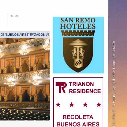
HOME
RO
] [
BUENOS AIRES
] [
PATAGONIA
]