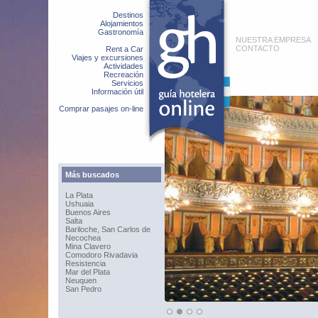
Destinos
Alojamientos
Gastronomía
NUESTRA EMPRESA
CONTACTO
Rent a Car
Viajes y excursiones
Actividades
Recreación
Servicios
Información útil
Comprar pasajes on-line
Más buscados
La Plata
Ushuaia
Buenos Aires
Salta
Bariloche, San Carlos de
Necochea
Mina Clavero
Comodoro Rivadavia
Resistencia
Mar del Plata
Neuquen
San Pedro