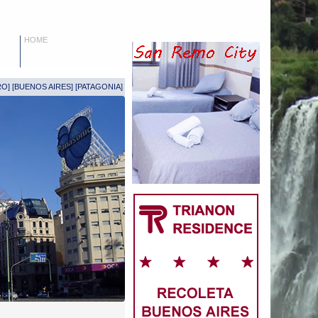
HOME
RO
] [
BUENOS AIRES
] [
PATAGONIA
]