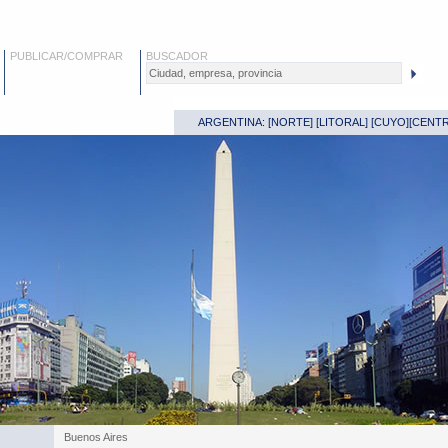
PUBLICAR/COMPRAR
BUSCADOR
ARGENTINA: [
NORTE
] [
LITORAL
] [
CUYO
][
CENT
Buenos Aires