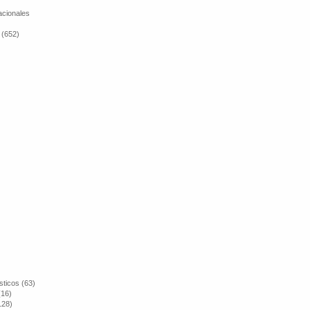
cionales
 (652)
sticos (63)
(16)
128)