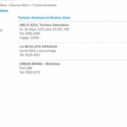
Aires
>
Buenos Aires
>
Turismo Aventura
ires
Turismo Aventura en Buenos Aires
HIELO AZUL Turismo Alternativo
Av. de Mayo 1370, piso 10 Ofic. 282
2)
Tel: 4383-2958
Legajo: 12449
LA BICICLETA NARANJA
Gorriti 4901 y Gurruchaga
Tel: 5529-4037
URBAN BIKING - Bicicletas
Perú 988
Tel: 4300-5373