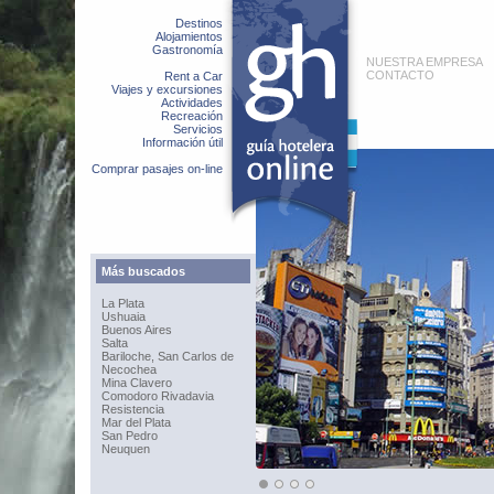
Destinos
Alojamientos
Gastronomía
NUESTRA EMPRESA
CONTACTO
Rent a Car
Viajes y excursiones
Actividades
Recreación
Servicios
Información útil
Comprar pasajes on-line
Más buscados
La Plata
Ushuaia
Buenos Aires
Salta
Bariloche, San Carlos de
Necochea
Mina Clavero
Comodoro Rivadavia
Resistencia
Mar del Plata
San Pedro
Neuquen