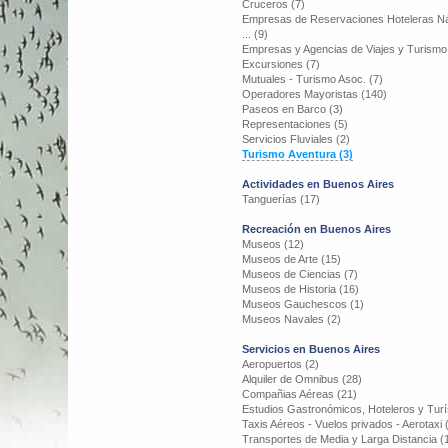
Cruceros (7)
Empresas de Reservaciones Hoteleras Na
... (9)
Empresas y Agencias de Viajes y Turismo
Excursiones (7)
Mutuales - Turismo Asoc. (7)
Operadores Mayoristas (140)
Paseos en Barco (3)
Representaciones (5)
Servicios Fluviales (2)
Turismo Aventura (3)
Actividades en Buenos Aires
Tanguerías (17)
Recreación en Buenos Aires
Museos (12)
Museos de Arte (15)
Museos de Ciencias (7)
Museos de Historia (16)
Museos Gauchescos (1)
Museos Navales (2)
Servicios en Buenos Aires
Aeropuertos (2)
Alquiler de Omnibus (28)
Compañias Aéreas (21)
Estudios Gastronómicos, Hoteleros y Turí
Taxis Aéreos - Vuelos privados - Aerotaxi 
Transportes de Media y Larga Distancia (