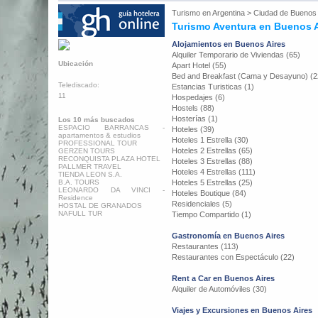
Turismo en
Argentina
>
Ciudad de Buenos 
Turismo Aventura en Buenos A
Alojamientos en Buenos Aires
Alquiler Temporario de Viviendas (65)
Ubicación
Apart Hotel (55)
Bed and Breakfast (Cama y Desayuno) (2
Telediscado:
Estancias Turisticas (1)
11
Hospedajes (6)
Hostels (88)
Hosterías (1)
Los 10 más buscados
ESPACIO BARRANCAS -
Hoteles (39)
apartamentos & estudios
Hoteles 1 Estrella (30)
PROFESSIONAL TOUR
Hoteles 2 Estrellas (65)
GERZEN TOURS
RECONQUISTA PLAZA HOTEL
Hoteles 3 Estrellas (88)
PALLMER TRAVEL
Hoteles 4 Estrellas (111)
TIENDA LEON S.A.
B.A. TOURS
Hoteles 5 Estrellas (25)
LEONARDO DA VINCI -
Hoteles Boutique (84)
Residence
Residenciales (5)
HOSTAL DE GRANADOS
NAFULL TUR
Tiempo Compartido (1)
Gastronomía en Buenos Aires
Restaurantes (113)
Restaurantes con Espectáculo (22)
Rent a Car en Buenos Aires
Alquiler de Automóviles (30)
Viajes y Excursiones en Buenos Aires