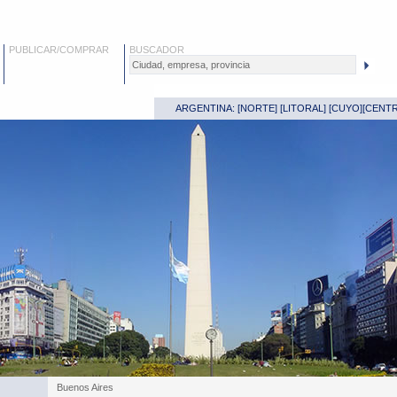
PUBLICAR/COMPRAR
BUSCADOR
ARGENTINA: [
NORTE
] [
LITORAL
] [
CUYO
][
CENT
Buenos Aires