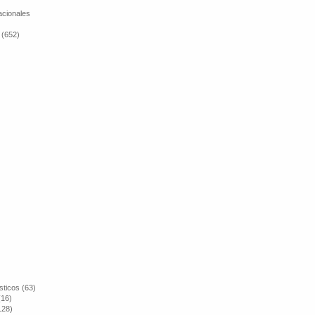
cionales
 (652)
sticos (63)
(16)
128)