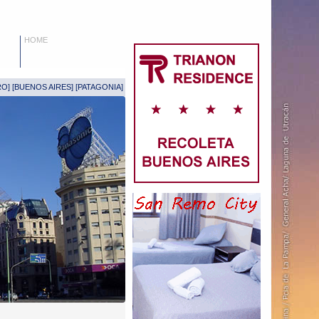
HOME
RO
] [
BUENOS AIRES
] [
PATAGONIA
]