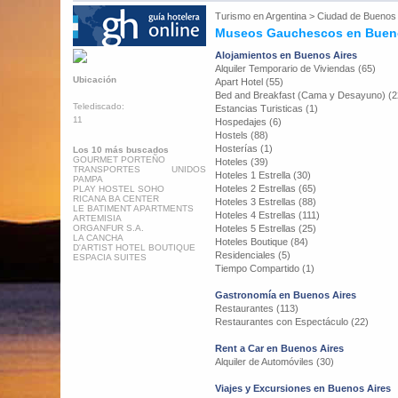
Turismo en
Argentina
>
Ciudad de Buenos 
Museos Gauchescos en Bueno
Alojamientos en Buenos Aires
Alquiler Temporario de Viviendas (65)
Ubicación
Apart Hotel (55)
Bed and Breakfast (Cama y Desayuno) (2
Telediscado:
Estancias Turisticas (1)
11
Hospedajes (6)
Hostels (88)
Hosterías (1)
Los 10 más buscados
GOURMET PORTEÑO
Hoteles (39)
TRANSPORTES UNIDOS
Hoteles 1 Estrella (30)
PAMPA
Hoteles 2 Estrellas (65)
PLAY HOSTEL SOHO
RICANA BA CENTER
Hoteles 3 Estrellas (88)
LE BATIMENT APARTMENTS
Hoteles 4 Estrellas (111)
ARTEMISIA
ORGANFUR S.A.
Hoteles 5 Estrellas (25)
LA CANCHA
Hoteles Boutique (84)
D'ARTIST HOTEL BOUTIQUE
Residenciales (5)
ESPACIA SUITES
Tiempo Compartido (1)
Gastronomía en Buenos Aires
Restaurantes (113)
Restaurantes con Espectáculo (22)
Rent a Car en Buenos Aires
Alquiler de Automóviles (30)
Viajes y Excursiones en Buenos Aires