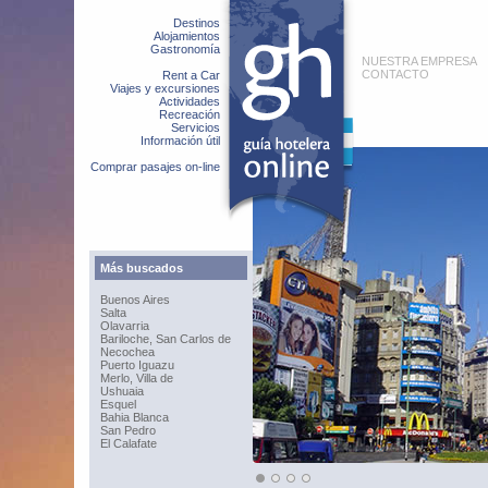
Destinos
Alojamientos
Gastronomía
NUESTRA EMPRESA
CONTACTO
Rent a Car
Viajes y excursiones
Actividades
Recreación
Servicios
Información útil
Comprar pasajes on-line
Más buscados
Buenos Aires
Salta
Olavarria
Bariloche, San Carlos de
Necochea
Puerto Iguazu
Merlo, Villa de
Ushuaia
Esquel
Bahia Blanca
San Pedro
El Calafate