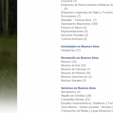
Cruceros (7)
Empresas de Reservaciones Hoteleras Na
... (9)
Empresas y Agencias de Viajes y Turismo
Excursiones (7)
Mutuales - Turismo Asoc. (7)
Operadores Mayoristas (140)
Paseos en Barco (3)
Representaciones (5)
Servicios Fluviales (2)
Turismo Aventura (3)
Actividades en Buenos Aires
Tanguerías (17)
Recreación en Buenos Aires
Museos (12)
Museos de Arte (15)
Museos de Ciencias (7)
Museos de Historia (16)
Museos Gauchescos (1)
Museos Navales (2)
Servicios en Buenos Aires
Aeropuertos (2)
Alquiler de Omnibus (28)
Compañias Aéreas (21)
Estudios Gastronómicos, Hoteleros y Turí
Taxis Aéreos - Vuelos privados - Aerotaxi 
Transportes de Media y Larga Distancia (