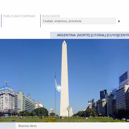
PUBLICAR/COMPRAR
BUSCADOR
ARGENTINA: [
NORTE
] [
LITORAL
] [
CUYO
][
CENT
Buenos Aires