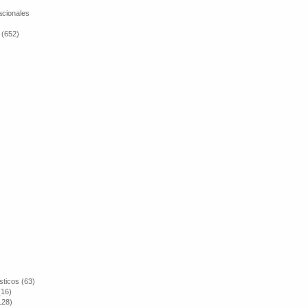
cionales
 (652)
sticos (63)
(16)
128)