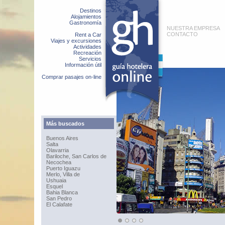
Destinos
Alojamientos
Gastronomía
NUESTRA EMPRESA
CONTACTO
Rent a Car
Viajes y excursiones
Actividades
Recreación
Servicios
Información útil
Comprar pasajes on-line
Más buscados
Buenos Aires
Salta
Olavarria
Bariloche, San Carlos de
Necochea
Puerto Iguazu
Merlo, Villa de
Ushuaia
Esquel
Bahia Blanca
San Pedro
El Calafate