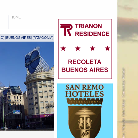
HOME
RO
] [
BUENOS AIRES
] [
PATAGONIA
]