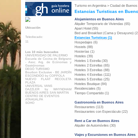
Turismo en
Argentina
>
Ciudad de Buenos 
Estancias Turisticas en Bueno
Alojamientos en Buenos Aires
Alquiler Temporario de Viviendas (65)
Ubicación
Apart Hotel (55)
Bed and Breakfast (Cama y Desayuno) (2
Telediscado:
Estancias Turisticas (1)
11
Hospedajes (6)
Hostels (88)
Hosterías (1)
Los 10 más buscados
UNIVERSIDAD DE PALERMO
Hoteles (39)
Escuela de Cocina de Belgrano
Hoteles 1 Estrella (30)
- Asoc. Arg. de Ecónomas y
Hoteles 2 Estrellas (65)
Gastrónomas
DEGÓ TURISMO
Hoteles 3 Estrellas (88)
Bourbon Exclusive - BE JARDÍN
Hoteles 4 Estrellas (111)
ESCONDIDO by COPPOLA
NUEVO FLAAT RECOLETA
Hoteles 5 Estrellas (25)
PLAZA
Hoteles Boutique (84)
UNIVERSAL VANS
Residenciales (5)
DAZZLER by WHYNDHAM
BUENOS AIRES SAN MARTIN
Tiempo Compartido (1)
CENTRO DE EVENTOS
ATAHUALPA
Gastronomía en Buenos Aires
SOHO
Restaurantes (113)
Restaurantes con Espectáculo (22)
Rent a Car en Buenos Aires
Alquiler de Automóviles (30)
Viajes y Excursiones en Buenos Aires