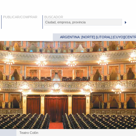
PUBLICAR/COMPRAR
BUSCADOR
ARGENTINA: [
NORTE
] [
LITORAL
] [
CUYO
][
CENT
Teatro Colón