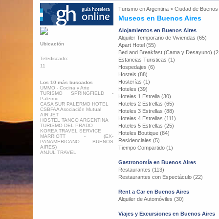
Turismo en
Argentina
>
Ciudad de Buenos 
Museos en Buenos Aires
Alojamientos en Buenos Aires
Alquiler Temporario de Viviendas (65)
Ubicación
Apart Hotel (55)
Bed and Breakfast (Cama y Desayuno) (2
Telediscado:
Estancias Turisticas (1)
11
Hospedajes (6)
Hostels (88)
Hosterías (1)
Los 10 más buscados
UMMO - Cocina y Arte
Hoteles (39)
TURISMO SPRINGFIELD -
Hoteles 1 Estrella (30)
Palermo
Hoteles 2 Estrellas (65)
CASA SUR PALERMO HOTEL
CSBFAA Asociación Mutual
Hoteles 3 Estrellas (88)
AIR JET
Hoteles 4 Estrellas (111)
HOSTEL TANGO ARGENTINA
TURISMO DEL PRADO
Hoteles 5 Estrellas (25)
KOREA TRAVEL SERVICE
Hoteles Boutique (84)
MARRIOTT - (EX-
Residenciales (5)
PANAMERICANO BUENOS
AIRES)
Tiempo Compartido (1)
ANJUL TRAVEL
Gastronomía en Buenos Aires
Restaurantes (113)
Restaurantes con Espectáculo (22)
Rent a Car en Buenos Aires
Alquiler de Automóviles (30)
Viajes y Excursiones en Buenos Aires