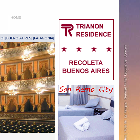
HOME
RO
] [
BUENOS AIRES
] [
PATAGONIA
]