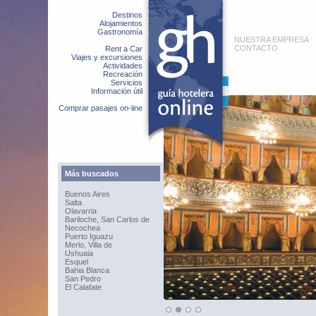
Destinos
Alojamientos
Gastronomía
NUESTRA EMPRESA
CONTACTO
Rent a Car
Viajes y excursiones
Actividades
Recreación
Servicios
Información útil
Comprar pasajes on-line
Más buscados
Buenos Aires
Salta
Olavarria
Bariloche, San Carlos de
Necochea
Puerto Iguazu
Merlo, Villa de
Ushuaia
Esquel
Bahia Blanca
San Pedro
El Calafate