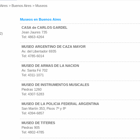
Aires
>
Buenos Aires
>
Museos
Museos en Buenos Aires
CASA de CARLOS GARDEL
Jean Jaures 735
2)
Tel: 4863-4264
MUSEO ARGENTINO DE CAZA MAYOR
Av. del Libertador 6935
Tel: 4785-6014
MUSEO DE ARMAS DE LA NACION
Av. Santa Fé 702
Tel: 4311-1071
MUSEO DE INSTRUMENTOS MUSICALES
Piedras 1260
Tel: 4307-5283
MUSEO DE LA POLICIA FEDERAL ARGENTINA
San Martín 353, Pisos 7º y 8º
Tel: 4394-6857
MUSEO DE TITERES
Piedras 905
Tel: 4802-4785