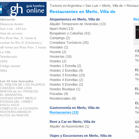
Turismo en
Argentina
>
San Luis
>
Merlo, Villa de
>
Restaur
Restaurantes en Merlo, Villa de
Alojamientos en Merlo, Villa de
Res
Ubicación
Alquiler Temporario de Viviendas (13)
Distancia desde:
Apart Hotel (13)
San Luis : 194 km
Bungalows y Cabañas (61)
Vias de acceso:
Campings (2)
Por Ruta Nac. 8, hasta la
Complejos Turísticos (25)
ciudad de Río IV (Córdoba) y
Hostales (1)
allí tomar por Ruta Prov. 1 hasta
C
Hostels (2)
La Villa
Av
Hosterías (16)
Telediscado:
Te
Hoteles (2)
2656
Hoteles 1 Estrella (2)
Código postal:
EL
Hoteles 2 Estrellas (8)
5881
Av
Hoteles 3 Estrellas (23)
Te
Hoteles 4 Estrellas (2)
Los 10 más buscados
Hoteles 5 Estrellas (2)
EL RINCON DE LOS PAJAROS
CABAÑAS OMA LISSI
E
Hoteles Boutique (1)
RINCON de los TRONCOS
Ri
Posadas (9)
EL MANANTIAL
VICENZA APART MERLO
Residenciales (8)
POSADA DEL VIRREY
EL
PISCU YACO
Gastronomía en Merlo, Villa de
Av
COMPLEJO LA CUYANITA
HOSTERIA AMANCAY
Restaurantes (12)
Te
ALTOS del RINCON
Rent a Car en Merlo, Villa de
G
Alquiler de Automóviles (1)
Av
Te
Viajes y Excursiones en Merlo, Villa de