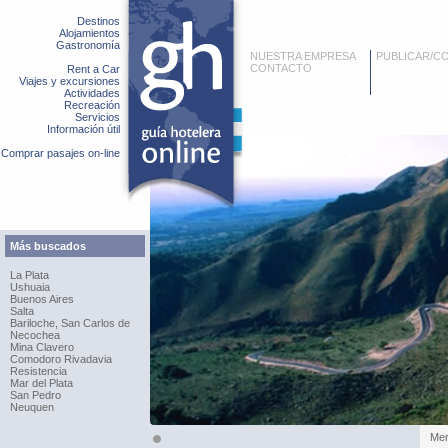
Destinos
Alojamientos
Gastronomía
NUESTRA EMPRESA
PUBLICAR/C
CONTACTO
Rent a Car
Viajes y excursiones
Actividades
Recreación
Servicios
Información útil
Comprar pasajes on-line
Más buscados
La Plata
Ushuaia
Buenos Aires
Salta
Bariloche, San Carlos de
Necochea
Mina Clavero
Comodoro Rivadavia
Resistencia
Mar del Plata
San Pedro
Neuquen
Merl