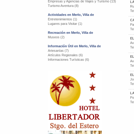
Empresas y Agencias de Viajes y Turismo (13)
L
Turismo Aventura (8)
Ru
Te
Actividades en Merlo, Villa de
Entretenimientos (1)
C
Lugares para Visitar (1)
Pa
Te
Recreación en Merlo, Villa de
Museos (2)
EL
Av
Información Útil en Merlo, Villa de
Te
Artesanías (7)
Artículos Regionales (6)
E
Informaciones Turísticas (6)
Av
Te
E
Jo
Te
L
Po
Te