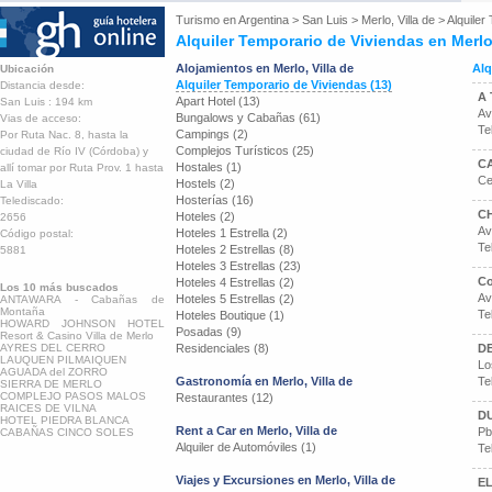
Turismo en
Argentina
>
San Luis
>
Merlo, Villa de
>
Alquiler
Alquiler Temporario de Viviendas en Merlo,
Alojamientos en Merlo, Villa de
Alq
Ubicación
Alquiler Temporario de Viviendas (13)
Distancia desde:
A
Apart Hotel (13)
San Luis : 194 km
Av
Bungalows y Cabañas (61)
Vias de acceso:
Te
Campings (2)
Por Ruta Nac. 8, hasta la
Complejos Turísticos (25)
ciudad de Río IV (Córdoba) y
C
Hostales (1)
allí tomar por Ruta Prov. 1 hasta
Ce
Hostels (2)
La Villa
Hosterías (16)
Telediscado:
C
Hoteles (2)
2656
Av
Hoteles 1 Estrella (2)
Código postal:
Te
Hoteles 2 Estrellas (8)
5881
Hoteles 3 Estrellas (23)
Co
Hoteles 4 Estrellas (2)
Los 10 más buscados
Av
Hoteles 5 Estrellas (2)
ANTAWARA - Cabañas de
Montaña
Te
Hoteles Boutique (1)
HOWARD JOHNSON HOTEL
Posadas (9)
Resort & Casino Villa de Merlo
AYRES DEL CERRO
Residenciales (8)
D
LAUQUEN PILMAIQUEN
Lo
AGUADA del ZORRO
Gastronomía en Merlo, Villa de
Te
SIERRA DE MERLO
COMPLEJO PASOS MALOS
Restaurantes (12)
RAICES DE VILNA
D
HOTEL PIEDRA BLANCA
Rent a Car en Merlo, Villa de
Pb
CABAÑAS CINCO SOLES
Alquiler de Automóviles (1)
Te
Viajes y Excursiones en Merlo, Villa de
E