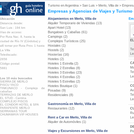
Turismo en
Argentina
>
San Luis
>
Merlo, Villa de
>
Empresa
Empresas y Agencias de Viajes y Turismo e
Alojamientos en Merlo, Villa de
Emp
Ubicación
Alquiler Temporario de Viviendas (13)
Distancia desde:
Apart Hotel (13)
San Luis : 194 km
Bungalows y Cabañas (61)
Vias de acceso:
Campings (2)
Por Ruta Nac. 8, hasta la
E
Complejos Turísticos (25)
ciudad de Río IV (Córdoba) y
Hostales (1)
allí tomar por Ruta Prov. 1 hasta
Te
Hostels (2)
La Villa
Le
Hosterías (16)
Telediscado:
Hoteles (2)
2656
C
Hoteles 1 Estrella (2)
Código postal:
Ma
Hoteles 2 Estrellas (8)
5881
Te
Hoteles 3 Estrellas (23)
Le
Hoteles 4 Estrellas (2)
Los 10 más buscados
Hoteles 5 Estrellas (2)
SIERRA DE MERLO
PISCU YACO
C
Hoteles Boutique (1)
TINKUNACO - Complejo de
Av
Posadas (9)
cabañas
Te
TERRAZAS DE MERLO
Residenciales (8)
EL STUD - Cantina
Le
COMPLEJO PISCIS
Gastronomía en Merlo, Villa de
EL CONDOR HOTEL & SPA
PARAPENTE MERLO
Restaurantes (12)
C
SERRANIAS TOUR
Ru
CHUMAMAYA VIP HOUSES
Rent a Car en Merlo, Villa de
Le
Alquiler de Automóviles (1)
D
Viajes y Excursiones en Merlo, Villa de
Po