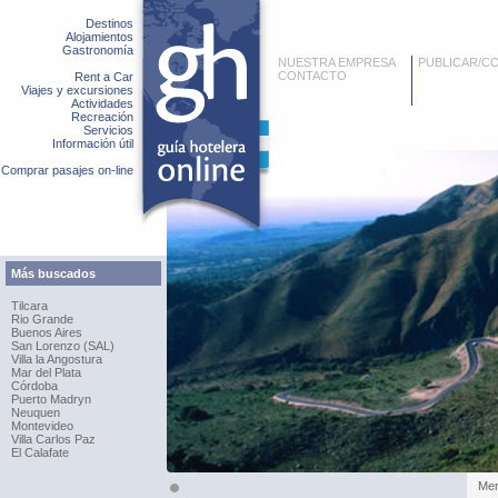
Destinos
Alojamientos
Gastronomía
NUESTRA EMPRESA
PUBLICAR/C
CONTACTO
Rent a Car
Viajes y excursiones
Actividades
Recreación
Servicios
Información útil
Comprar pasajes on-line
Más buscados
Tilcara
Rio Grande
Buenos Aires
San Lorenzo (SAL)
Villa la Angostura
Mar del Plata
Córdoba
Puerto Madryn
Neuquen
Montevideo
Villa Carlos Paz
El Calafate
Merl