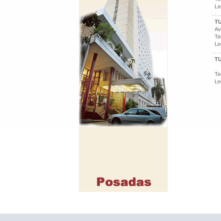
Le
T
Av
Te
Le
T
Te
Le