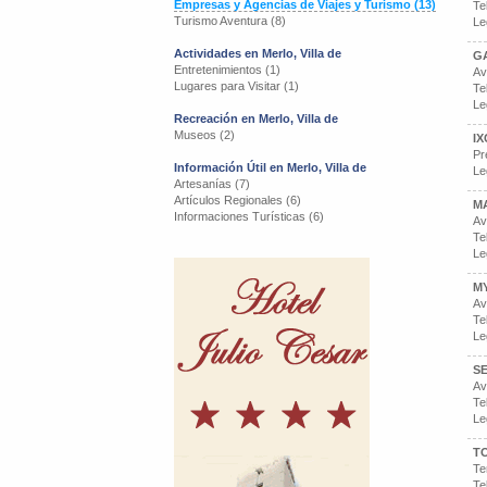
Empresas y Agencias de Viajes y Turismo (13)
Te
Turismo Aventura (8)
Le
Actividades en Merlo, Villa de
G
Entretenimientos (1)
Av
Lugares para Visitar (1)
Te
Le
Recreación en Merlo, Villa de
Museos (2)
IX
Pr
Información Útil en Merlo, Villa de
Le
Artesanías (7)
Artículos Regionales (6)
M
Informaciones Turísticas (6)
Av
Te
Le
M
Av
Te
Le
S
Av
Te
Le
T
Te
Te