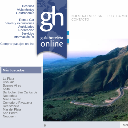
Destinos
Alojamientos
Gastronomía
NUESTRA EMPRESA
PUBLICAR/C
CONTACTO
Rent a Car
Viajes y excursiones
Actividades
Recreación
Servicios
Información útil
Comprar pasajes on-line
Más buscados
La Plata
Ushuaia
Buenos Aires
Salta
Bariloche, San Carlos de
Necochea
Mina Clavero
Comodoro Rivadavia
Resistencia
Mar del Plata
San Pedro
Neuquen
Merl