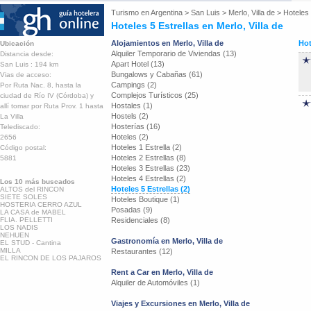
Turismo en
Argentina
>
San Luis
>
Merlo, Villa de
>
Hoteles 
Hoteles 5 Estrellas en Merlo, Villa de
Alojamientos en Merlo, Villa de
Hot
Ubicación
Alquiler Temporario de Viviendas (13)
Distancia desde:
Apart Hotel (13)
San Luis : 194 km
Bungalows y Cabañas (61)
Vias de acceso:
Campings (2)
Por Ruta Nac. 8, hasta la
Complejos Turísticos (25)
ciudad de Río IV (Córdoba) y
Hostales (1)
allí tomar por Ruta Prov. 1 hasta
Hostels (2)
La Villa
Hosterías (16)
Telediscado:
Hoteles (2)
2656
Hoteles 1 Estrella (2)
Código postal:
Hoteles 2 Estrellas (8)
5881
Hoteles 3 Estrellas (23)
Hoteles 4 Estrellas (2)
Los 10 más buscados
Hoteles 5 Estrellas (2)
ALTOS del RINCON
SIETE SOLES
Hoteles Boutique (1)
HOSTERIA CERRO AZUL
Posadas (9)
LA CASA de MABEL
FLIA. PELLETTI
Residenciales (8)
LOS NADIS
NEHUEN
Gastronomía en Merlo, Villa de
EL STUD - Cantina
MILLA
Restaurantes (12)
EL RINCON DE LOS PAJAROS
Rent a Car en Merlo, Villa de
Alquiler de Automóviles (1)
Viajes y Excursiones en Merlo, Villa de