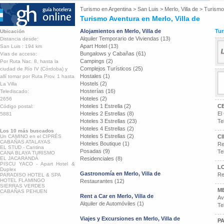
Turismo en
Argentina
>
San Luis
>
Merlo, Villa de
>
Turismo
Turismo Aventura en Merlo, Villa de
Alojamientos en Merlo, Villa de
Tur
Ubicación
Alquiler Temporario de Viviendas (13)
Distancia desde:
Apart Hotel (13)
San Luis : 194 km
Bungalows y Cabañas (61)
Vias de acceso:
Campings (2)
Por Ruta Nac. 8, hasta la
Complejos Turísticos (25)
ciudad de Río IV (Córdoba) y
Hostales (1)
allí tomar por Ruta Prov. 1 hasta
Hostels (2)
La Villa
Hosterías (16)
Telediscado:
Hoteles (2)
2656
Hoteles 1 Estrella (2)
C
Código postal:
Hoteles 2 Estrellas (8)
El
5881
Hoteles 3 Estrellas (23)
Te
Hoteles 4 Estrellas (2)
Los 10 más buscados
Hoteles 5 Estrellas (2)
Un CAMINO en el CIPRÉS
CI
CABAÑAS ATALAYAS
Hoteles Boutique (1)
Re
EL STUD - Cantina
Posadas (9)
Te
CANA BLAYA TURISMO
EL JACARANDÁ
Residenciales (8)
PISCU YACO - Apart Hotel &
L
Duplex
Gastronomía en Merlo, Villa de
Re
PARADISO HOTEL & SPA
HOTEL FLAMINGO
Restaurantes (12)
SIERRAS VERDES
M
CABAÑAS PEHUEN
Rent a Car en Merlo, Villa de
Av
Alquiler de Automóviles (1)
Te
Viajes y Excursiones en Merlo, Villa de
P