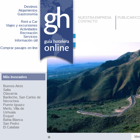
Destinos
Alojamientos
Gastronomía
NUESTRA EMPRESA
PUBLICAR/C
CONTACTO
Rent a Car
Viajes y excursiones
Actividades
Recreación
Servicios
Información útil
Comprar pasajes on-line
Más buscados
Buenos Aires
Salta
Olavarria
Bariloche, San Carlos de
Necochea
Puerto Iguazu
Merlo, Villa de
Ushuaia
Esquel
Bahia Blanca
San Pedro
El Calafate
Merl