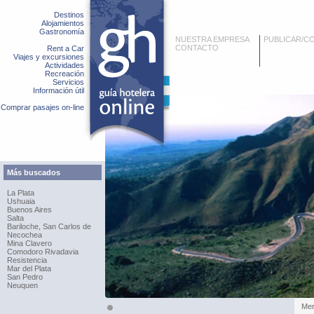
Destinos
Alojamientos
Gastronomía
NUESTRA EMPRESA
PUBLICAR/C
CONTACTO
Rent a Car
Viajes y excursiones
Actividades
Recreación
Servicios
Información útil
Comprar pasajes on-line
Más buscados
La Plata
Ushuaia
Buenos Aires
Salta
Bariloche, San Carlos de
Necochea
Mina Clavero
Comodoro Rivadavia
Resistencia
Mar del Plata
San Pedro
Neuquen
Merl