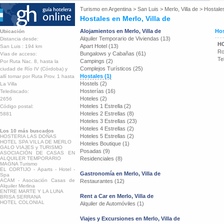
Turismo en
Argentina
>
San Luis
>
Merlo, Villa de
>
Hostale
Hostales en Merlo, Villa de
Alojamientos en Merlo, Villa de
Hos
Ubicación
Alquiler Temporario de Viviendas (13)
Distancia desde:
H
Apart Hotel (13)
San Luis : 194 km
Ro
Bungalows y Cabañas (61)
Vias de acceso:
Te
Campings (2)
Por Ruta Nac. 8, hasta la
Complejos Turísticos (25)
ciudad de Río IV (Córdoba) y
Hostales (1)
allí tomar por Ruta Prov. 1 hasta
Hostels (2)
La Villa
Hosterías (16)
Telediscado:
Hoteles (2)
2656
Hoteles 1 Estrella (2)
Código postal:
Hoteles 2 Estrellas (8)
5881
Hoteles 3 Estrellas (23)
Hoteles 4 Estrellas (2)
Los 10 más buscados
Hoteles 5 Estrellas (2)
HOSTERIA LAS DOÑAS
HOTEL SPA VILLA DE MERLO
Hoteles Boutique (1)
GALO VIAJES y TURISMO
Posadas (9)
ASOCIACIÓN DE CASAS EN
ALQUILER TEMPORARIO
Residenciales (8)
MAGNA Turismo
EL CORTIJO - Aparts - Hotel -
Gastronomía en Merlo, Villa de
Spa
ACAM - Asociación Casas de
Restaurantes (12)
Alquiler Merlina
ENTRE MARTE Y LA LUNA
Rent a Car en Merlo, Villa de
BRISA SERRANA
HOTEL COLONIAL
Alquiler de Automóviles (1)
Viajes y Excursiones en Merlo, Villa de