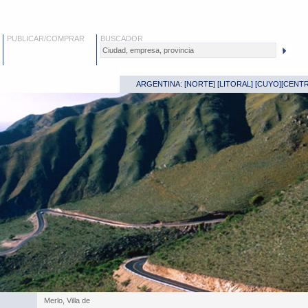
PUBLICAR/COMPRAR
BUSCADOR
ARGENTINA: [
NORTE
] [
LITORAL
] [
CUYO
][
CENT
Merlo, Villa de