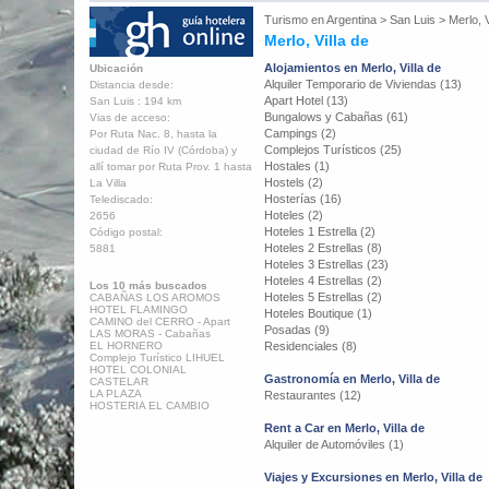
Turismo en
Argentina
>
San Luis
>
Merlo, V
Merlo, Villa de
Alojamientos en Merlo, Villa de
Ubicación
Alquiler Temporario de Viviendas (13)
Distancia desde:
Apart Hotel (13)
San Luis : 194 km
Bungalows y Cabañas (61)
Vias de acceso:
Campings (2)
Por Ruta Nac. 8, hasta la
Complejos Turísticos (25)
ciudad de Río IV (Córdoba) y
Hostales (1)
allí tomar por Ruta Prov. 1 hasta
Hostels (2)
La Villa
Hosterías (16)
Telediscado:
Hoteles (2)
2656
Hoteles 1 Estrella (2)
Código postal:
Hoteles 2 Estrellas (8)
5881
Hoteles 3 Estrellas (23)
Hoteles 4 Estrellas (2)
Los 10 más buscados
Hoteles 5 Estrellas (2)
CABAÑAS LOS AROMOS
HOTEL FLAMINGO
Hoteles Boutique (1)
CAMINO del CERRO - Apart
Posadas (9)
LAS MORAS - Cabañas
EL HORNERO
Residenciales (8)
Complejo Turístico LIHUEL
HOTEL COLONIAL
Gastronomía en Merlo, Villa de
CASTELAR
LA PLAZA
Restaurantes (12)
HOSTERIA EL CAMBIO
Rent a Car en Merlo, Villa de
Alquiler de Automóviles (1)
Viajes y Excursiones en Merlo, Villa de