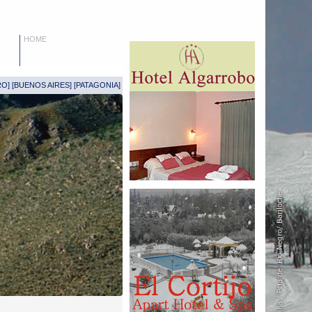
HOME
RO
] [
BUENOS AIRES
] [
PATAGONIA
]