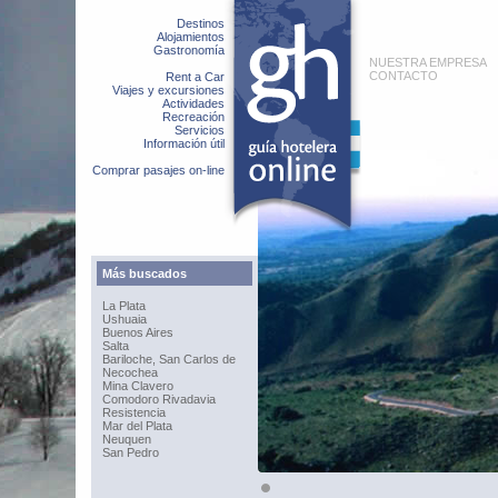
Destinos
Alojamientos
Gastronomía
NUESTRA EMPRESA
CONTACTO
Rent a Car
Viajes y excursiones
Actividades
Recreación
Servicios
Información útil
Comprar pasajes on-line
Más buscados
La Plata
Ushuaia
Buenos Aires
Salta
Bariloche, San Carlos de
Necochea
Mina Clavero
Comodoro Rivadavia
Resistencia
Mar del Plata
Neuquen
San Pedro